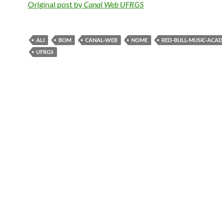
Original post by
Canal Web UFRGS
ALI
BOM
CANAL-WEB
NOME
RED-BULL-MUSIC-ACA
UFRGS