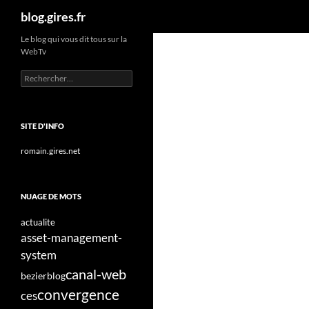
Recherche
blog.gires.fr
Aller
Le blog qui vous dit tous sur la
WebTv
au
contenu
Rechercher :
SITE D'INFO
romain.gires.net
NUAGE DE MOTS
actualite
asset-management-
system
canal-web
bezier
blog
convergence
ces