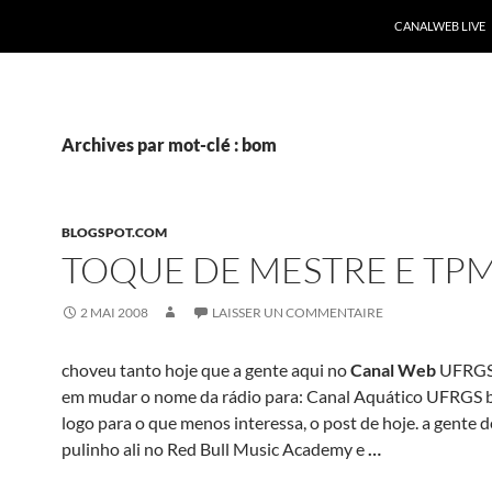
CANALWEB LIVE
Archives par mot-clé : bom
BLOGSPOT.COM
TOQUE DE MESTRE E TP
2 MAI 2008
LAISSER UN COMMENTAIRE
choveu tanto hoje que a gente aqui no
Canal Web
UFRGS 
em mudar o nome da rádio para: Canal Aquático UFRGS
logo para o que menos interessa, o post de hoje. a gente 
pulinho ali no Red Bull Music Academy e
…