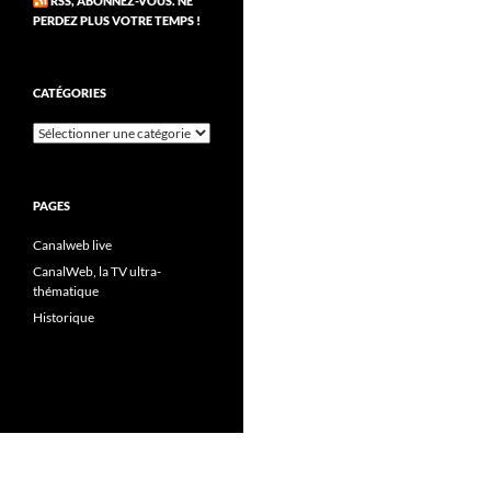
RSS, ABONNEZ-VOUS. NE
PERDEZ PLUS VOTRE TEMPS !
CATÉGORIES
Catégories
PAGES
Canalweb live
CanalWeb, la TV ultra-
thématique
Historique