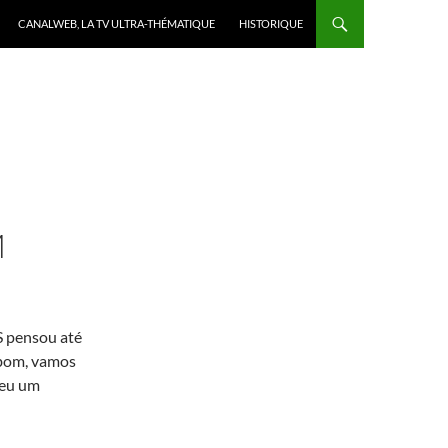
CANALWEB, LA TV ULTRA-THÉMATIQUE
HISTORIQUE
M
pensou até
 bom, vamos
deu um