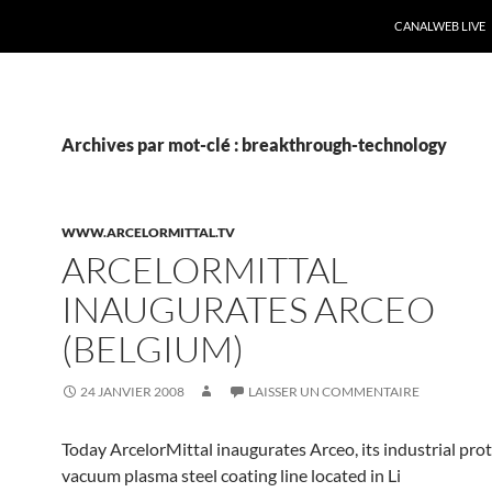
CANALWEB LIVE
Archives par mot-clé : breakthrough-technology
WWW.ARCELORMITTAL.TV
ARCELORMITTAL
INAUGURATES ARCEO
(BELGIUM)
24 JANVIER 2008
LAISSER UN COMMENTAIRE
Today ArcelorMittal inaugurates Arceo, its industrial prot
vacuum plasma steel coating line located in Li