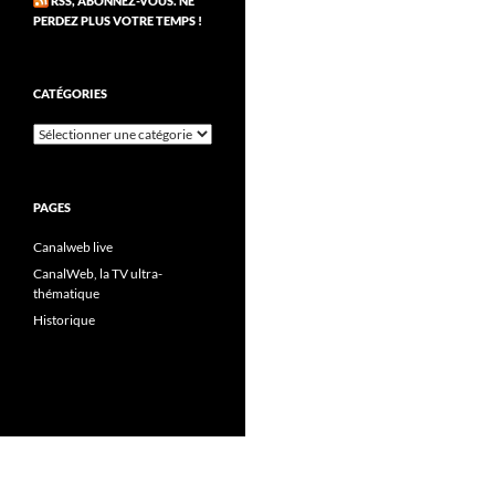
RSS, ABONNEZ-VOUS. NE
PERDEZ PLUS VOTRE TEMPS !
CATÉGORIES
Catégories
PAGES
Canalweb live
CanalWeb, la TV ultra-
thématique
Historique