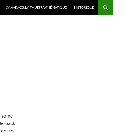
CANALWEB, LA TV ULTRA-THÉMATIQUE
HISTORIQUE
s some
le/back
rder to