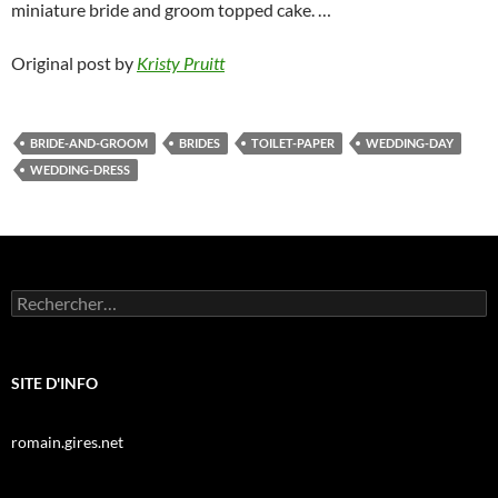
miniature bride and groom topped cake. …
Original post by
Kristy Pruitt
BRIDE-AND-GROOM
BRIDES
TOILET-PAPER
WEDDING-DAY
WEDDING-DRESS
Rechercher :
SITE D'INFO
romain.gires.net