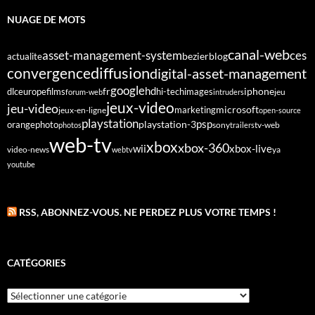
NUAGE DE MOTS
canal-web
asset-management-system
ces
bezier
blog
actualite
diffusion
convergence
digital-asset-management
google
fr
hd
dlc
europe
films
iphone
hi-tech
images
jeu
forum-web
intruders
jeux-video
jeu-video
microsoft
marketing
jeux-en-ligne
open-source
playstation
psp
orange
photo
playstation-3
sony
tv-web
photos
trailers
web-tv
xbox
xbox-360
wii
xbox-live
video-news
webtv
ya
youtube
RSS, ABONNEZ-VOUS. NE PERDEZ PLUS VOTRE TEMPS !
CATÉGORIES
Catégories