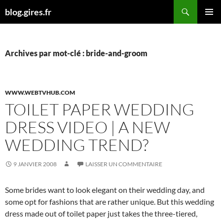
Aller
Recherche
blog.gires.fr
au
MENU
contenu
PRINCI
Archives par mot-clé : bride-and-groom
WWW.WEBTVHUB.COM
TOILET PAPER WEDDING
DRESS VIDEO | A NEW
WEDDING TREND?
9 JANVIER 2008
LAISSER UN COMMENTAIRE
Some brides want to look elegant on their wedding day, and
some opt for fashions that are rather unique. But this wedding
dress made out of toilet paper just takes the three-tiered,