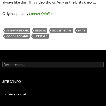
always like this. This video shows Amy as the Brits knew …
Original post by
Lauren Katulka
AMY-WINEHOUSE
BEEHIVE
BIGGEST-STARS
BRITS
GOOD-HUSBAND
LIFESTYLE
Rechercher :
SITE D'INFO
romain.gires.net