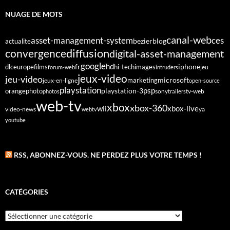
NUAGE DE MOTS
canal-web
asset-management-system
ces
bezier
blog
actualite
diffusion
convergence
digital-asset-management
google
fr
hd
dlc
europe
films
iphone
hi-tech
images
jeu
forum-web
intruders
jeux-video
jeu-video
microsoft
marketing
jeux-en-ligne
open-source
playstation
psp
orange
photo
playstation-3
sony
tv-web
photos
trailers
web-tv
xbox
xbox-360
wii
xbox-live
video-news
webtv
ya
youtube
RSS, ABONNEZ-VOUS. NE PERDEZ PLUS VOTRE TEMPS !
CATÉGORIES
Catégories