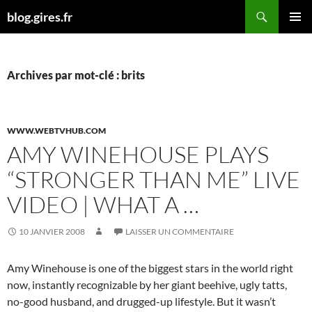
Aller
Recherche
blog.gires.fr
au
MENU
contenu
PRINCI
Archives par mot-clé : brits
WWW.WEBTVHUB.COM
AMY WINEHOUSE PLAYS
“STRONGER THAN ME” LIVE
VIDEO | WHAT A …
10 JANVIER 2008
LAISSER UN COMMENTAIRE
Amy Winehouse is one of the biggest stars in the world right
now, instantly recognizable by her giant beehive, ugly tatts,
no-good husband, and drugged-up lifestyle. But it wasn’t