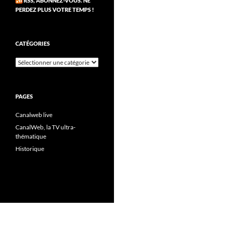
RSS, ABONNEZ-VOUS. NE
PERDEZ PLUS VOTRE TEMPS !
CATÉGORIES
Catégories
PAGES
Canalweb live
CanalWeb, la TV ultra-
thématique
Historique