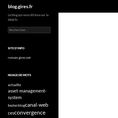
Recherche
blog.gires.fr
Aller
Le blog qui vous dit tous sur la
WebTv
au
contenu
Rechercher :
SITE D'INFO
romain.gires.net
NUAGE DE MOTS
actualite
asset-management-
system
canal-web
bezier
blog
convergence
ces