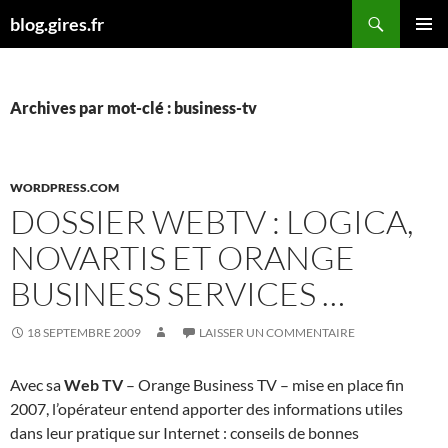
Aller
Recherche
blog.gires.fr
au
MENU
contenu
PRINCI
Archives par mot-clé : business-tv
WORDPRESS.COM
DOSSIER WEBTV : LOGICA,
NOVARTIS ET ORANGE
BUSINESS SERVICES …
18 SEPTEMBRE 2009
LAISSER UN COMMENTAIRE
Avec sa
Web TV
– Orange Business TV – mise en place fin
2007, l’opérateur entend apporter des informations utiles
dans leur pratique sur Internet : conseils de bonnes