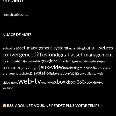
SITE D'INFO
romain.gires.net
NUAGE DE MOTS
canal-web
asset-management-system
ces
bezier
blog
actualite
diffusion
convergence
digital-asset-management
google
fr
hd
dlc
europe
films
iphone
hi-tech
images
jeu
forum-web
intruders
jeux-video
jeu-video
microsoft
marketing
jeux-en-ligne
open-source
playstation
psp
orange
photo
playstation-3
sony
tv-web
photos
trailers
web-tv
xbox
xbox-360
wii
xbox-live
video-news
webtv
ya
youtube
RSS, ABONNEZ-VOUS. NE PERDEZ PLUS VOTRE TEMPS !