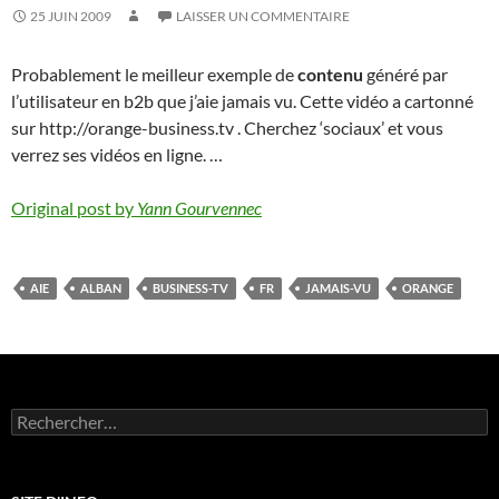
25 JUIN 2009
LAISSER UN COMMENTAIRE
Probablement le meilleur exemple de
contenu
généré par
l’utilisateur en b2b que j’aie jamais vu. Cette vidéo a cartonné
sur http://orange-business.tv . Cherchez ‘sociaux’ et vous
verrez ses vidéos en ligne. …
Original post by
Yann Gourvennec
AIE
ALBAN
BUSINESS-TV
FR
JAMAIS-VU
ORANGE
Rechercher :