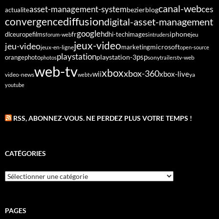
canal-web
asset-management-system
ces
bezier
blog
actualite
diffusion
convergence
digital-asset-management
google
fr
hd
dlc
europe
films
iphone
hi-tech
images
jeu
forum-web
intruders
jeux-video
jeu-video
microsoft
marketing
jeux-en-ligne
open-source
playstation
psp
orange
photo
playstation-3
sony
tv-web
photos
trailers
web-tv
xbox
xbox-360
wii
xbox-live
video-news
webtv
ya
youtube
RSS, ABONNEZ-VOUS. NE PERDEZ PLUS VOTRE TEMPS !
CATÉGORIES
Catégories
PAGES