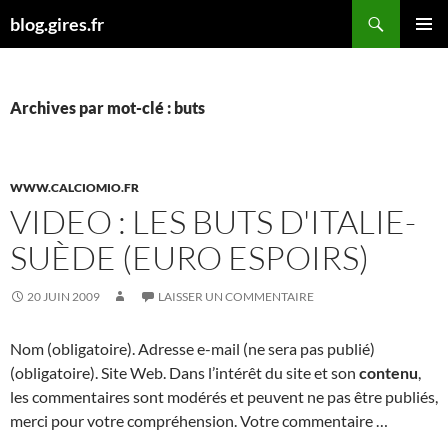
Aller
Recherche
blog.gires.fr
au
MENU
contenu
PRINCI
Archives par mot-clé : buts
WWW.CALCIOMIO.FR
VIDEO : LES BUTS D'ITALIE-
SUÈDE (EURO ESPOIRS)
20 JUIN 2009
LAISSER UN COMMENTAIRE
Nom (obligatoire). Adresse e-mail (ne sera pas publié)
(obligatoire). Site Web. Dans l’intérêt du site et son
contenu
,
les commentaires sont modérés et peuvent ne pas être publiés,
merci pour votre compréhension. Votre commentaire …