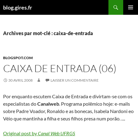
Aller
Recherche
blog.gires.fr
au
MENU
contenu
PRINCI
Archives par mot-clé : caixa-de-entrada
BLOGSPOT.COM
CAIXA DE ENTRADA (06)
30 AVRIL 2008
LAISSER UN COMMENTAIRE
Por enquanto escutem Caixa de Entrada e divirtam-se com os
especialistas do
Canalweb
. Programa polêmico hoje: e-mails
sobre Padre Voador, Ronaldo e as bonecas, Isabela Nardoni eo
Véio que mantinha a filha e seus filhos presa num porão.
…
Original post by
Canal Web UFRGS