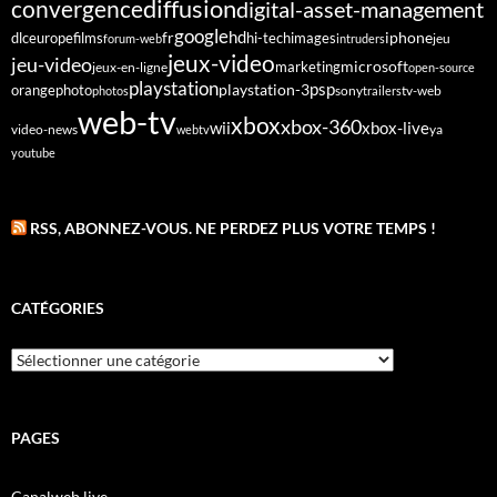
diffusion
convergence
digital-asset-management
google
fr
hd
dlc
europe
films
iphone
hi-tech
images
jeu
forum-web
intruders
jeux-video
jeu-video
microsoft
marketing
jeux-en-ligne
open-source
playstation
psp
orange
photo
playstation-3
sony
tv-web
photos
trailers
web-tv
xbox
xbox-360
wii
xbox-live
video-news
webtv
ya
youtube
RSS, ABONNEZ-VOUS. NE PERDEZ PLUS VOTRE TEMPS !
CATÉGORIES
Catégories
PAGES
Canalweb live