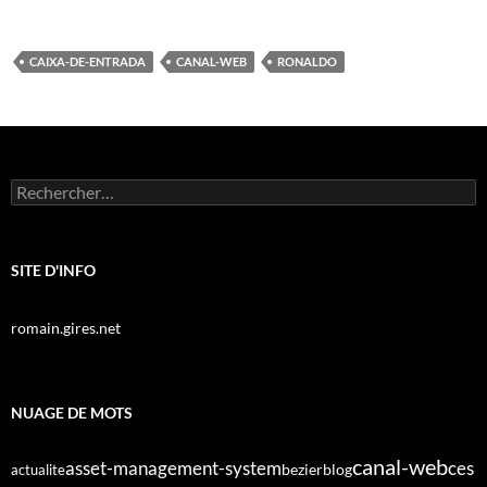
CAIXA-DE-ENTRADA
CANAL-WEB
RONALDO
Rechercher :
SITE D'INFO
romain.gires.net
NUAGE DE MOTS
canal-web
asset-management-system
ces
bezier
blog
actualite