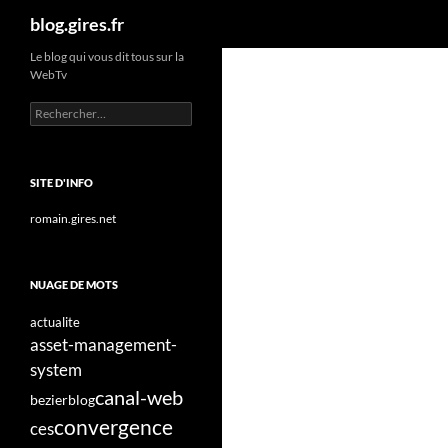
Recherche
blog.gires.fr
Aller
Le blog qui vous dit tous sur la
WebTv
au
contenu
Rechercher :
SITE D'INFO
romain.gires.net
NUAGE DE MOTS
actualite
asset-management-
system
canal-web
bezier
blog
convergence
ces