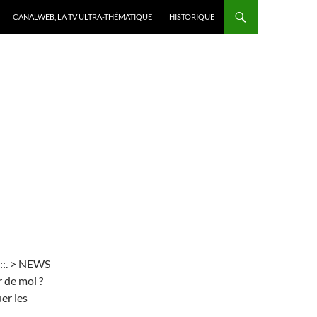
CANALWEB, LA TV ULTRA-THÉMATIQUE
HISTORIQUE
t::. > NEWS
r de moi ?
er les