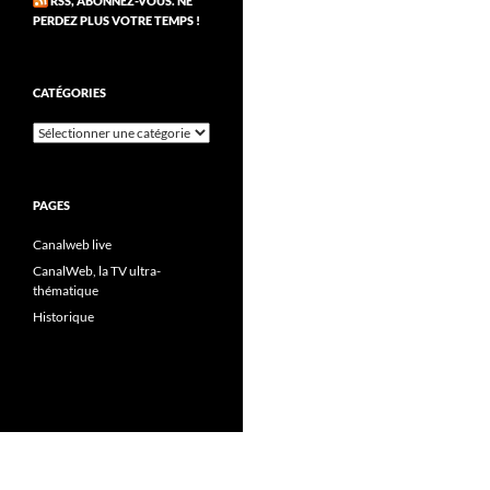
RSS, ABONNEZ-VOUS. NE
PERDEZ PLUS VOTRE TEMPS !
CATÉGORIES
Catégories
PAGES
Canalweb live
CanalWeb, la TV ultra-
thématique
Historique