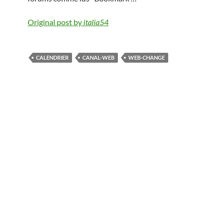
Original post by
italia54
CALENDRIER
CANAL-WEB
WEB-CHANGE