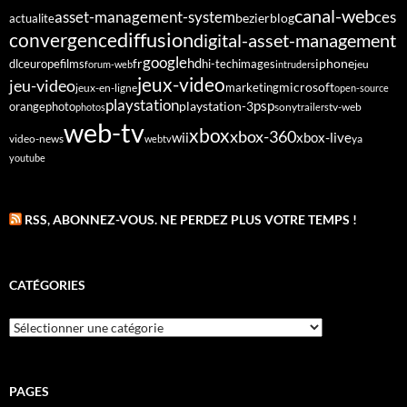
canal-web
asset-management-system
ces
bezier
blog
actualite
diffusion
convergence
digital-asset-management
google
fr
hd
dlc
europe
films
iphone
hi-tech
images
jeu
forum-web
intruders
jeux-video
jeu-video
microsoft
marketing
jeux-en-ligne
open-source
playstation
psp
orange
photo
playstation-3
sony
tv-web
photos
trailers
web-tv
xbox
xbox-360
wii
xbox-live
video-news
webtv
ya
youtube
RSS, ABONNEZ-VOUS. NE PERDEZ PLUS VOTRE TEMPS !
CATÉGORIES
Catégories
PAGES