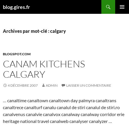
Aller
Recherche
blog.gires.fr
au
MENU
contenu
PRINCI
Archives par mot-clé : calgary
BLOGSPOT.COM
CANAM KITCHENS
CALGARY
4 DÉCEMBRE 2007
ADMIN
LAISSER UN COMMENTAIRE
… canaltime canaltown canaltown day palmyra canaltrans
canaltrece canalturf canalu canalul de stiri canalul de stiri.ro
canalvenus canalvie canalvox canalway canalway corridor erie
heritage national travel canalweb canalyser canalyzer …