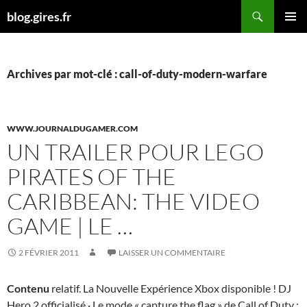
Aller
Recherche
blog.gires.fr
au
MENU
contenu
PRINCI
Archives par mot-clé : call-of-duty-modern-warfare
WWW.JOURNALDUGAMER.COM
UN TRAILER POUR LEGO
PIRATES OF THE
CARIBBEAN: THE VIDEO
GAME | LE …
2 FÉVRIER 2011
LAISSER UN COMMENTAIRE
Contenu
relatif. La Nouvelle Expérience Xbox disponible ! DJ
Hero 2 officialisé · Le mode « capture the flag » de Call of Duty :