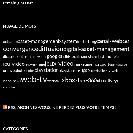
romain.gires.net
NUAGE DE MOTS
canal-web
asset-management-system
ces
bezier
blog
actualite
diffusion
convergence
digital-asset-management
google
fr
hd
dlc
europe
films
iphone
hi-tech
images
jeu
forum-web
intruders
jeux-video
jeu-video
microsoft
marketing
jeux-en-ligne
open-source
playstation
psp
orange
photo
playstation-3
sony
tv-web
photos
trailers
web-tv
xbox
xbox-360
wii
xbox-live
video-news
webtv
ya
youtube
RSS, ABONNEZ-VOUS. NE PERDEZ PLUS VOTRE TEMPS !
CATÉGORIES