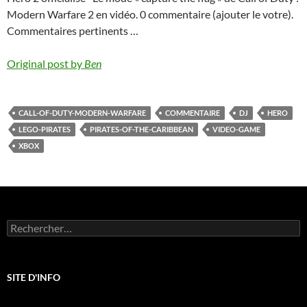
Modern Warfare 2 en vidéo. 0 commentaire (ajouter le votre).
Commentaires pertinents …
Original post by
Ben
CALL-OF-DUTY-MODERN-WARFARE
COMMENTAIRE
DJ
HERO
LEGO-PIRATES
PIRATES-OF-THE-CARIBBEAN
VIDEO-GAME
XBOX
Rechercher :
SITE D'INFO