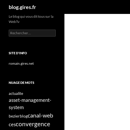
Recherche
blog.gires.fr
Aller
Le blog qui vous dit tous sur la
WebTv
au
contenu
Rechercher :
SITE D'INFO
romain.gires.net
NUAGE DE MOTS
actualite
asset-management-
system
canal-web
bezier
blog
convergence
ces