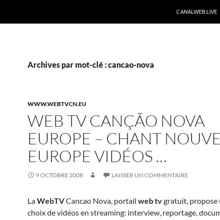
CANALWEB LIVE
Archives par mot-clé : cancao-nova
WWW.WEBTVCN.EU
WEB TV CANÇÃO NOVA
EUROPE – CHANT NOUV
EUROPE VIDÉOS …
9 OCTOBRE 2008
LAISSER UN COMMENTAIRE
La
WebTV
Cancao Nova, portail
web tv
gratuit, propose 
choix de vidéos en streaming: interview, reportage, docu