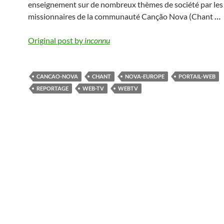
enseignement sur de nombreux thèmes de société par les
missionnaires de la communauté Canção Nova (Chant
…
Original post by
inconnu
CANCAO-NOVA
CHANT
NOVA-EUROPE
PORTAIL-WEB
REPORTAGE
WEB-TV
WEBTV