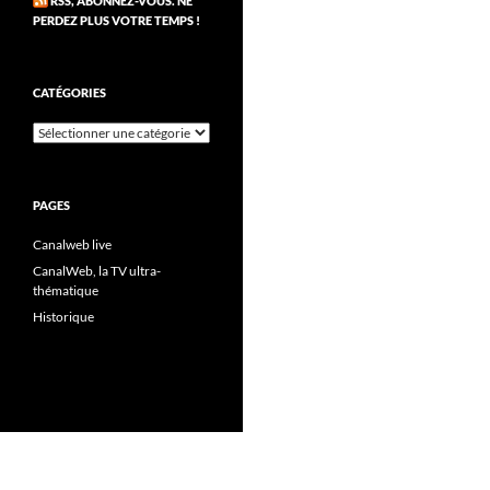
RSS, ABONNEZ-VOUS. NE
PERDEZ PLUS VOTRE TEMPS !
CATÉGORIES
Catégories
PAGES
Canalweb live
CanalWeb, la TV ultra-
thématique
Historique