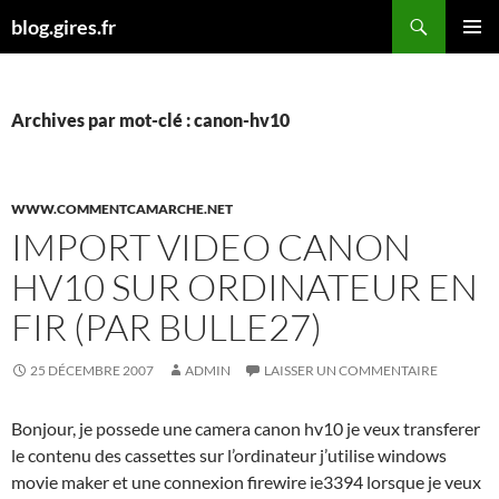
Aller
Recherche
blog.gires.fr
au
MENU
contenu
PRINCI
Archives par mot-clé : canon-hv10
WWW.COMMENTCAMARCHE.NET
IMPORT VIDEO CANON
HV10 SUR ORDINATEUR EN
FIR (PAR BULLE27)
25 DÉCEMBRE 2007
ADMIN
LAISSER UN COMMENTAIRE
Bonjour, je possede une camera canon hv10 je veux transferer
le contenu des cassettes sur l’ordinateur j’utilise windows
movie maker et une connexion firewire ie3394 lorsque je veux