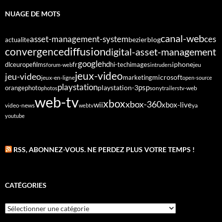
NUAGE DE MOTS
canal-web
asset-management-system
ces
bezier
blog
actualite
diffusion
convergence
digital-asset-management
google
fr
hd
dlc
europe
films
iphone
hi-tech
images
jeu
forum-web
intruders
jeux-video
jeu-video
microsoft
marketing
jeux-en-ligne
open-source
playstation
psp
orange
photo
playstation-3
sony
tv-web
photos
trailers
web-tv
xbox
xbox-360
wii
xbox-live
video-news
webtv
ya
youtube
RSS, ABONNEZ-VOUS. NE PERDEZ PLUS VOTRE TEMPS !
CATÉGORIES
Catégories