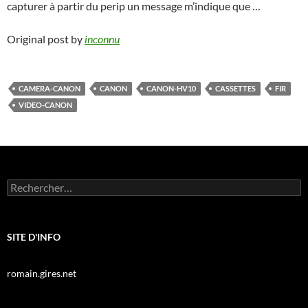
capturer à partir du perip un message m’indique que …
Original post by
inconnu
CAMERA-CANON
CANON
CANON-HV10
CASSETTES
FIR
VIDEO-CANON
Rechercher :
SITE D'INFO
romain.gires.net