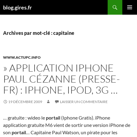
Aller
Recherche
blog.gires.fr
au
MENU
contenu
PRINCI
Archives par mot-clé : capitaine
WWW.ACTUPC.INFO
» APPLICATION IPHONE
PAUL CÉZANNE (PRESSE-
FR) : IPHONE, IPOD, 3G …
19 DÉCEMBRE 2009
LAISSER UN COMMENTAIRE
… gratuite : wideo le
portail
(Iphone Gratis). iPhone
application gratuite M6 vient de sortir une version iPhone de
son
portail
… Capitaine Paul Watson, un pirate pour les