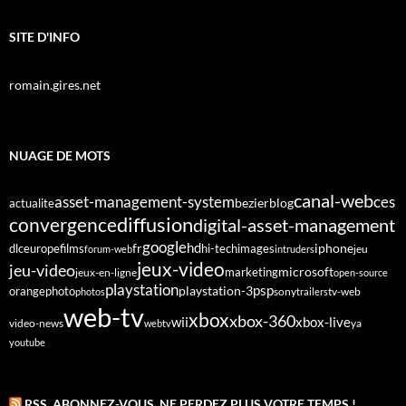
SITE D'INFO
romain.gires.net
NUAGE DE MOTS
canal-web
asset-management-system
ces
bezier
blog
actualite
diffusion
convergence
digital-asset-management
google
fr
hd
dlc
europe
films
iphone
hi-tech
images
jeu
forum-web
intruders
jeux-video
jeu-video
microsoft
marketing
jeux-en-ligne
open-source
playstation
psp
orange
photo
playstation-3
sony
tv-web
photos
trailers
web-tv
xbox
xbox-360
wii
xbox-live
video-news
webtv
ya
youtube
RSS, ABONNEZ-VOUS. NE PERDEZ PLUS VOTRE TEMPS !