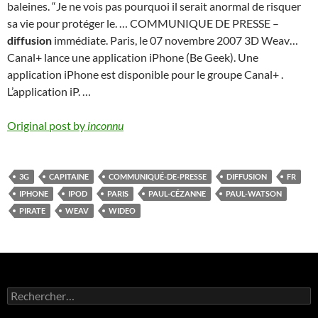
baleines. “Je ne vois pas pourquoi il serait anormal de risquer
sa vie pour protéger le. … COMMUNIQUE DE PRESSE –
diffusion
immédiate. Paris, le 07 novembre 2007 3D Weav…
Canal+ lance une application iPhone (Be Geek). Une
application iPhone est disponible pour le groupe Canal+ .
L’application iP. …
Original post by
inconnu
3G
CAPITAINE
COMMUNIQUÉ-DE-PRESSE
DIFFUSION
FR
IPHONE
IPOD
PARIS
PAUL-CÉZANNE
PAUL-WATSON
PIRATE
WEAV
WIDEO
Rechercher :