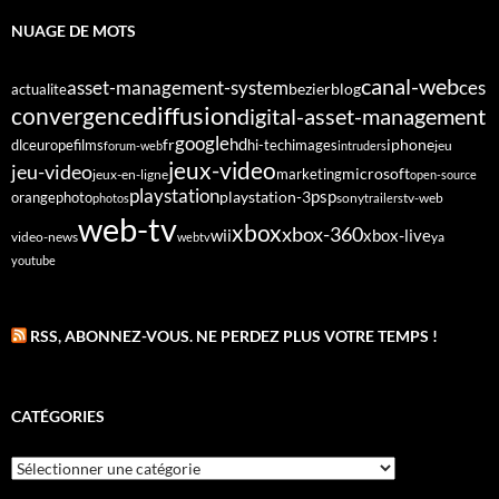
NUAGE DE MOTS
canal-web
asset-management-system
ces
bezier
blog
actualite
diffusion
convergence
digital-asset-management
google
fr
hd
dlc
europe
films
iphone
hi-tech
images
jeu
forum-web
intruders
jeux-video
jeu-video
microsoft
marketing
jeux-en-ligne
open-source
playstation
psp
orange
photo
playstation-3
sony
tv-web
photos
trailers
web-tv
xbox
xbox-360
wii
xbox-live
video-news
webtv
ya
youtube
RSS, ABONNEZ-VOUS. NE PERDEZ PLUS VOTRE TEMPS !
CATÉGORIES
Catégories