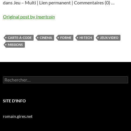
dans Jeu – Multi | Lien permanent | Commentaires (0) …
Original post by
Insertcoin
CARTE-À-CODE
CINEMA
FORME
HI-TECH
JEUX-VIDEO
MISSIONS
Rechercher :
SITE D'INFO
romain.gires.net