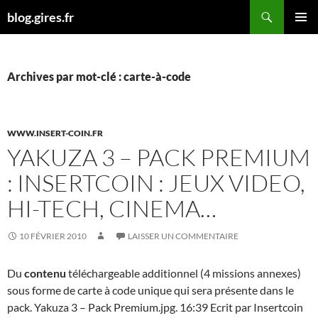
Aller
Recherche
blog.gires.fr
au
MENU
contenu
PRINCI
Archives par mot-clé : carte-à-code
WWW.INSERT-COIN.FR
YAKUZA 3 – PACK PREMIUM
: INSERTCOIN : JEUX VIDEO,
HI-TECH, CINEMA…
10 FÉVRIER 2010
LAISSER UN COMMENTAIRE
Du
contenu
téléchargeable additionnel (4 missions annexes)
sous forme de carte à code unique qui sera présente dans le
pack. Yakuza 3 – Pack Premium.jpg. 16:39 Ecrit par Insertcoin