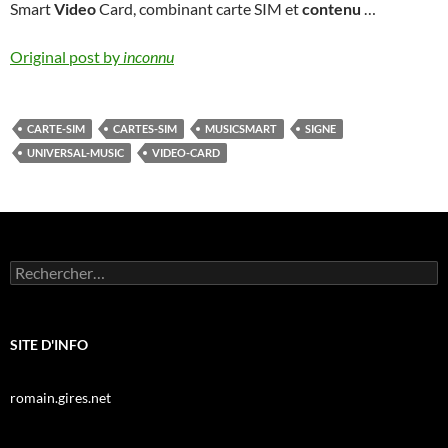
Smart
Video
Card, combinant carte SIM et
contenu
…
Original post by
inconnu
CARTE-SIM
CARTES-SIM
MUSICSMART
SIGNE
UNIVERSAL-MUSIC
VIDEO-CARD
Rechercher :
SITE D'INFO
romain.gires.net