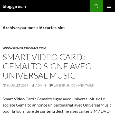
Aller
Recherche
blog.gires.fr
au
MENU
contenu
PRINCI
Archives par mot-clé : cartes-sim
WWW.GENERATION-NT.COM
SMART VIDEO CARD :
GEMALTO SIGNE AVEC
UNIVERSAL MUSIC
9 JUILLET 2009
ADMIN
LAISSER UN COMMENTAIRE
Smart
Video
Card : Gemalto signe avec Universal Music Le
société Gemalto annonce un partenariat avec Universal Music
pour la fourniture de
contenu
destiné à ses cartes SIM / DVD