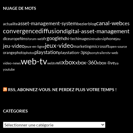
NUAGE DE MOTS
canal-web
asset-management-system
ces
bezier
blog
actualite
diffusion
convergence
digital-asset-management
google
fr
hd
dlc
europe
films
iphone
hi-tech
images
jeu
forum-web
intruders
jeux-video
jeu-video
microsoft
marketing
jeux-en-ligne
open-source
playstation
psp
orange
photo
playstation-3
sony
tv-web
photos
trailers
web-tv
xbox
xbox-360
wii
xbox-live
video-news
webtv
ya
youtube
RSS, ABONNEZ-VOUS. NE PERDEZ PLUS VOTRE TEMPS !
CATÉGORIES
Catégories