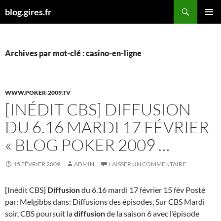
Aller
Recherche
blog.gires.fr
au
MENU
contenu
PRINCI
Archives par mot-clé : casino-en-ligne
WWW.POKER-2009.TV
[INÉDIT CBS] DIFFUSION
DU 6.16 MARDI 17 FÉVRIER
« BLOG POKER 2009 …
15 FÉVRIER 2009
ADMIN
LAISSER UN COMMENTAIRE
[Inédit CBS]
Diffusion
du 6.16 mardi 17 février 15 fév Posté
par: Melgibbs dans: Diffusions des épisodes, Sur CBS Mardi
soir, CBS poursuit la
diffusion
de la saison 6 avec l’épisode