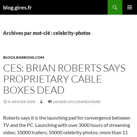
Aller
Recherche
blog.gires.fr
au
MENU
contenu
PRINCI
Archives par mot-clé : celebrity-photos
BLOGS.BARRONS.COM
CES: BRIAN ROBERTS SAYS
PROPRIETARY CABLE
BOXES DEAD
8 JANVIER 2008
LAISSER UN COMMENTAIRE
Roberts says it is the launching pad for convergence between
TV and the PC. Launching with over 3000 hours of streaming
video; 10000 trailers; 50000 celebrity photos; more than 11