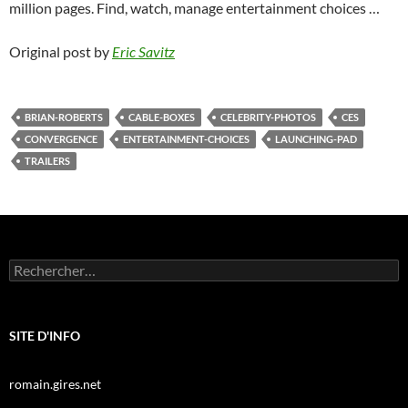
million pages. Find, watch, manage entertainment choices …
Original post by
Eric Savitz
BRIAN-ROBERTS
CABLE-BOXES
CELEBRITY-PHOTOS
CES
CONVERGENCE
ENTERTAINMENT-CHOICES
LAUNCHING-PAD
TRAILERS
Rechercher :
SITE D'INFO
romain.gires.net