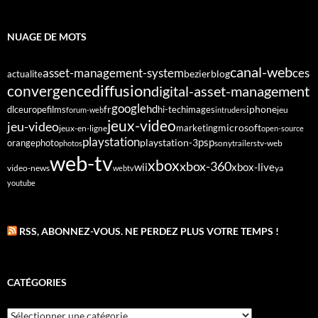
NUAGE DE MOTS
canal-web
asset-management-system
ces
bezier
blog
actualite
diffusion
convergence
digital-asset-management
google
fr
hd
dlc
europe
films
iphone
hi-tech
images
jeu
forum-web
intruders
jeux-video
jeu-video
microsoft
marketing
jeux-en-ligne
open-source
playstation
psp
orange
photo
playstation-3
sony
tv-web
photos
trailers
web-tv
xbox
xbox-360
wii
xbox-live
video-news
webtv
ya
youtube
RSS, ABONNEZ-VOUS. NE PERDEZ PLUS VOTRE TEMPS !
CATÉGORIES
Catégories