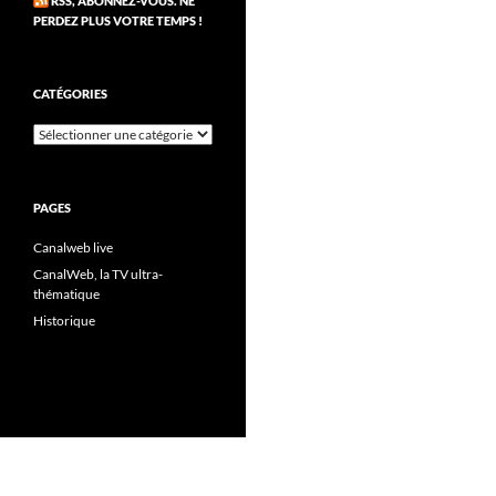
RSS, ABONNEZ-VOUS. NE
PERDEZ PLUS VOTRE TEMPS !
CATÉGORIES
Catégories
PAGES
Canalweb live
CanalWeb, la TV ultra-
thématique
Historique