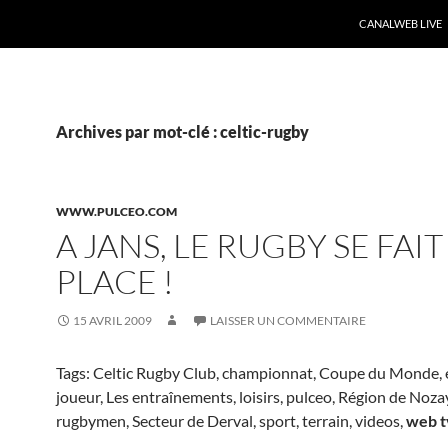
CANALWEB LIVE
Archives par mot-clé : celtic-rugby
WWW.PULCEO.COM
A JANS, LE RUGBY SE FAI
PLACE !
15 AVRIL 2009
LAISSER UN COMMENTAIRE
Tags: Celtic Rugby Club, championnat, Coupe du Monde, é
joueur, Les entraînements, loisirs, pulceo, Région de Nozay
rugbymen, Secteur de Derval, sport, terrain, videos,
web t