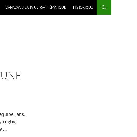
CANALWEB, LA TV ULTRA-THÉMATIQUE
HISTORIQUE
T UNE
quipe, jans,
, rugby,
v
…