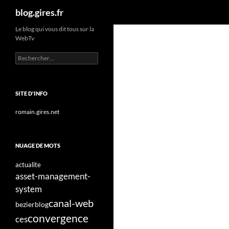
Recherche
blog.gires.fr
Aller
Le blog qui vous dit tous sur la
WebTv
au
contenu
Rechercher :
SITE D'INFO
romain.gires.net
NUAGE DE MOTS
actualite
asset-management-
system
canal-web
bezier
blog
convergence
ces