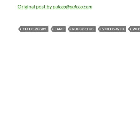
Original post by
pulceo@pulceo.com
CELTIC-RUGBY
JANS
RUGBY-CLUB
VIDEOS-WEB
WEB