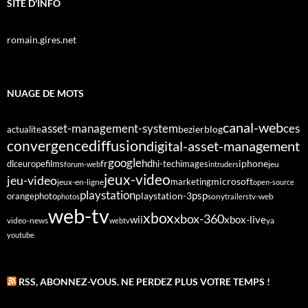
SITE D'INFO
romain.gires.net
NUAGE DE MOTS
canal-web
asset-management-system
ces
bezier
blog
actualite
diffusion
convergence
digital-asset-management
google
fr
hd
dlc
europe
films
iphone
hi-tech
images
jeu
forum-web
intruders
jeux-video
jeu-video
microsoft
marketing
jeux-en-ligne
open-source
playstation
psp
orange
photo
playstation-3
sony
tv-web
photos
trailers
web-tv
xbox
xbox-360
wii
xbox-live
video-news
webtv
ya
youtube
RSS, ABONNEZ-VOUS. NE PERDEZ PLUS VOTRE TEMPS !