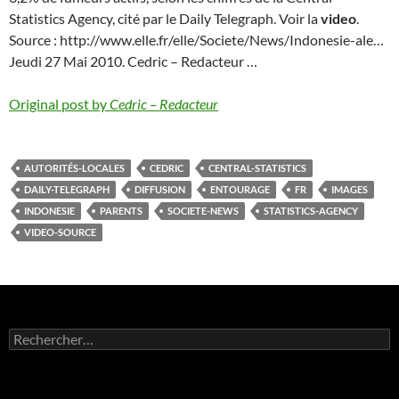
Statistics Agency, cité par le Daily Telegraph. Voir la
video
.
Source : http://www.elle.fr/elle/Societe/News/Indonesie-ale…
Jeudi 27 Mai 2010. Cedric – Redacteur …
Original post by
Cedric – Redacteur
AUTORITÉS-LOCALES
CEDRIC
CENTRAL-STATISTICS
DAILY-TELEGRAPH
DIFFUSION
ENTOURAGE
FR
IMAGES
INDONESIE
PARENTS
SOCIETE-NEWS
STATISTICS-AGENCY
VIDEO-SOURCE
Rechercher :