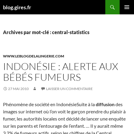
Aller
Recherche
blog.gires.fr
au
MENU
contenu
PRINCI
Archives par mot-clé : central-statistics
WWW.LEBLOGDELALINGERIE.COM
INDONÉSIE : ALERTE AUX
BÉBÉS FUMEURS
27 MAI 2010
LAISSER UN COMMENTAIRE
Phénomène de société en IndonésieSuite à la
diffusion
des
images sur internet où l’on voit le garçon prendre du plaisir à
fumer, les autorités locales ont décidé de lancer une enquête
sur les parents et l’entourage de l’enfant. … Il y aurait même
3,2% de fumeurs actifs, selon les chiffres de la Central