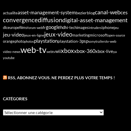
canal-web
asset-management-system
ces
bezier
blog
actualite
diffusion
convergence
digital-asset-management
google
fr
hd
dlc
europe
films
iphone
hi-tech
images
jeu
forum-web
intruders
jeux-video
jeu-video
microsoft
marketing
jeux-en-ligne
open-source
playstation
psp
orange
photo
playstation-3
sony
tv-web
photos
trailers
web-tv
xbox
xbox-360
wii
xbox-live
video-news
webtv
ya
youtube
RSS, ABONNEZ-VOUS. NE PERDEZ PLUS VOTRE TEMPS !
CATÉGORIES
Catégories