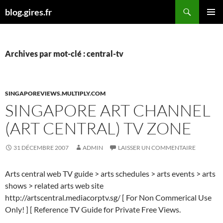
Aller
Recherche
blog.gires.fr
au
MENU
contenu
PRINCI
Archives par mot-clé : central-tv
SINGAPOREVIEWS.MULTIPLY.COM
SINGAPORE ART CHANNEL
(ART CENTRAL) TV ZONE
31 DÉCEMBRE 2007
ADMIN
LAISSER UN COMMENTAIRE
Arts central web TV guide > arts schedules > arts events > arts
shows > related arts web site
http://artscentral.mediacorptv.sg/ [ For Non Commerical Use
Only! ] [ Reference TV Guide for Private Free Views.