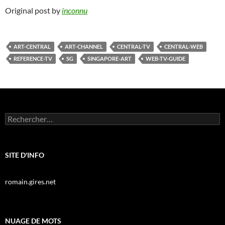
Original post by
inconnu
ART-CENTRAL
ART-CHANNEL
CENTRAL-TV
CENTRAL-WEB
REFERENCE-TV
SG
SINGAPORE-ART
WEB-TV-GUIDE
Rechercher :
SITE D'INFO
romain.gires.net
NUAGE DE MOTS