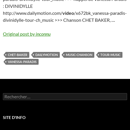
: DIVINIDYLLE
http://www.dailymotion.com/
video
/x672bk_vanessa-paradis-
divinidylle-tour-ch_music >>> Chanson CHET BAKER,
…
Original post by
inconnu
CHET-BAKER
DAILYMOTION
MUSIC-CHANSON
TOUR-MUSIC
VANESSA-PARADIS
Rechercher :
SITE D'INFO