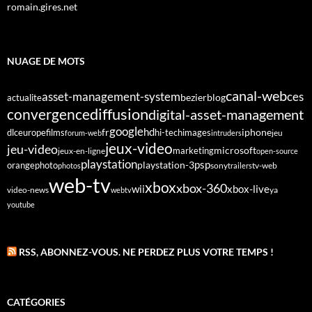
romain.gires.net
NUAGE DE MOTS
canal-web
asset-management-system
ces
bezier
blog
actualite
diffusion
convergence
digital-asset-management
google
fr
hd
dlc
europe
films
iphone
hi-tech
images
jeu
forum-web
intruders
jeux-video
jeu-video
microsoft
marketing
jeux-en-ligne
open-source
playstation
psp
orange
photo
playstation-3
sony
tv-web
photos
trailers
web-tv
xbox
xbox-360
wii
xbox-live
video-news
webtv
ya
youtube
RSS, ABONNEZ-VOUS. NE PERDEZ PLUS VOTRE TEMPS !
CATÉGORIES