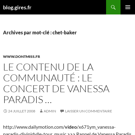
Aller
Recherche
blog.gires.fr
au
MENU
contenu
PRINCI
Archives par mot-clé : chet-baker
WWW.DONTMISS.FR
LE CONTENU DE LA
COMMUNAUTÉ : LE
CONCERT DE VANESSA
PARADIS …
24 JUILLET 2008
ADMIN
LAISSER UN COMMENTAIRE
http://www.dailymotion.com/
video
/x671ym_vanessa-
paradis-divinidylle-tour_music >>> Rappel de Vanessa Paradis