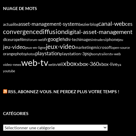
NUAGE DE MOTS
canal-web
asset-management-system
ces
bezier
blog
actualite
diffusion
convergence
digital-asset-management
google
fr
hd
dlc
europe
films
iphone
hi-tech
images
jeu
forum-web
intruders
jeux-video
jeu-video
microsoft
marketing
jeux-en-ligne
open-source
playstation
psp
orange
photo
playstation-3
sony
tv-web
photos
trailers
web-tv
xbox
xbox-360
wii
xbox-live
video-news
webtv
ya
youtube
RSS, ABONNEZ-VOUS. NE PERDEZ PLUS VOTRE TEMPS !
CATÉGORIES
Catégories