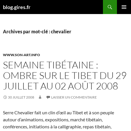
Aller
Recherche
blog.gires.fr
au
MENU
contenu
PRINCI
Archives par mot-clé : chevalier
WWW.SON-ART.INFO
SEMAINE TIBÉTAINE :
OMBRE SUR LE TIBET DU 29
JUILLET AU 02 AOÛT 2008
30 JUILLET 2008
LAISSER UN COMMENTAIRE
Serre Chevalier fait un clin d’œil au Tibet et à son peuple
autour d’animations, expositions, marché tibétain,
conférences, initiations à la calligraphie, repas tibétain,