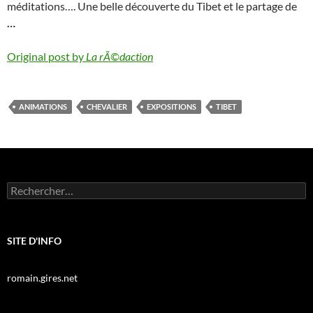
méditations…. Une belle découverte du Tibet et le partage de
…
Original post by
La rÃ©daction
ANIMATIONS
CHEVALIER
EXPOSITIONS
TIBET
Rechercher :
SITE D'INFO
romain.gires.net