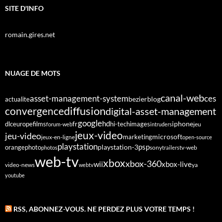
SITE D'INFO
romain.gires.net
NUAGE DE MOTS
canal-web
asset-management-system
ces
bezier
blog
actualite
diffusion
convergence
digital-asset-management
google
fr
hd
dlc
europe
films
iphone
hi-tech
images
jeu
forum-web
intruders
jeux-video
jeu-video
microsoft
marketing
jeux-en-ligne
open-source
playstation
psp
orange
photo
playstation-3
sony
tv-web
photos
trailers
web-tv
xbox
xbox-360
wii
xbox-live
video-news
webtv
ya
youtube
RSS, ABONNEZ-VOUS. NE PERDEZ PLUS VOTRE TEMPS !