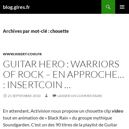
Aller
Recherche
blog.gires.fr
au
MENU
contenu
PRINCI
Archives par mot-clé : chouette
WWW.INSERT-COIN.FR
GUITAR HERO : WARRIORS
OF ROCK – EN APPROCHE…
: INSERTCOIN …
21 SEPTEMBRE 2010
LAISSER UN COMMENTAIRE
En attendant, Activision nous propose un chouette clip
video
tout en animation de « Black Rain » du groupe mythique
Soundgarden. C’est un des 90 titres de la playlist de Guitar