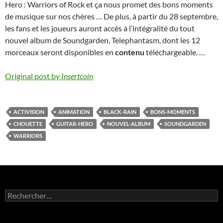
Hero : Warriors of Rock et ça nous promet des bons moments
de musique sur nos chères … De plus, à partir du 28 septembre,
les fans et les joueurs auront accès à l’intégralité du tout
nouvel album de Soundgarden, Telephantasm, dont les 12
morceaux seront disponibles en
contenu
téléchargeable. …
Original post by
Insertcoin
ACTIVISION
ANIMATION
BLACK-RAIN
BONS-MOMENTS
CHOUETTE
GUITAR-HERO
NOUVEL-ALBUM
SOUNDGARDEN
WARRIORS
Rechercher :