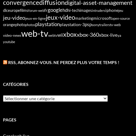
diffusion
convergence
digital-asset-management
google
fr
hd
dlc
europe
films
iphone
hi-tech
images
jeu
forum-web
intruders
jeux-video
jeu-video
microsoft
marketing
jeux-en-ligne
open-source
playstation
psp
orange
photo
playstation-3
sony
tv-web
photos
trailers
web-tv
xbox
xbox-360
wii
xbox-live
video-news
webtv
ya
youtube
RSS, ABONNEZ-VOUS. NE PERDEZ PLUS VOTRE TEMPS !
CATÉGORIES
Catégories
PAGES
Canalweb live