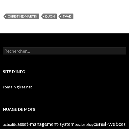
CHRISTINE-MARTIN
DIJON
TVAD
Rechercher :
SITE D'INFO
romain.gires.net
NUAGE DE MOTS
canal-web
asset-management-system
ces
bezier
blog
actualite