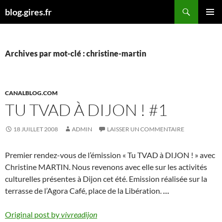
Aller
Recherche
blog.gires.fr
au
MENU
contenu
PRINCI
Archives par mot-clé : christine-martin
CANALBLOG.COM
TU TVAD À DIJON ! #1
18 JUILLET 2008
ADMIN
LAISSER UN COMMENTAIRE
Premier rendez-vous de l’émission « Tu TVAD à DIJON ! » avec
Christine MARTIN. Nous revenons avec elle sur les activités
culturelles présentes à Dijon cet été. Emission réalisée sur la
terrasse de l’Agora Café, place de la Libération.
…
Original post by
vivreadijon