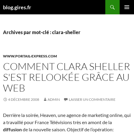
Aller
Recherche
blog.gires.fr
au
MENU
contenu
PRINCI
Archives par mot-clé : clara-sheller
WWW.PORTAIL-EXPRESS.COM
COMMENT CLARA SHELLER
S'EST RELOOKÉE GRÂCE AU
WEB
4 DÉCEMBRE 2008
ADMIN
LAISSER UN COMMENTAIRE
Derrière la soirée, Heaven, une agence de marketing online, qui
a travaillé pour France Télévisions très en amont de la
diffusion
de la nouvelle saison. Objectif de l’opération: