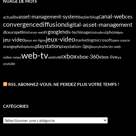
NUAGE DE MOTS
canal-web
asset-management-system
ces
bezier
blog
actualite
diffusion
convergence
digital-asset-management
google
fr
hd
dlc
europe
films
iphone
hi-tech
images
jeu
forum-web
intruders
jeux-video
jeu-video
microsoft
marketing
jeux-en-ligne
open-source
playstation
psp
orange
photo
playstation-3
sony
tv-web
photos
trailers
web-tv
xbox
xbox-360
wii
xbox-live
video-news
webtv
ya
youtube
RSS, ABONNEZ-VOUS. NE PERDEZ PLUS VOTRE TEMPS !
CATÉGORIES
Catégories