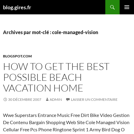
Aller
Recherche
blog.gires.fr
au
MENU
contenu
PRINCI
Archives par mot-clé : cole-managed-vision
BLOGSPOT.COM
HOW TO GET THE BEST
POSSIBLE BEACH
VACATION HOME
30 DÉCEMBRE 2007
ADMIN
LAISSER UN COMMENTAIRE
Wwe Superstars Entrance Music Free Dirt Bike Video Gestion
De Contenu Bargain Shopping Web Site Cole Managed Vision
Cellular Free Pcs Phone Ringtone Sprint 1 Army Bird Dog O