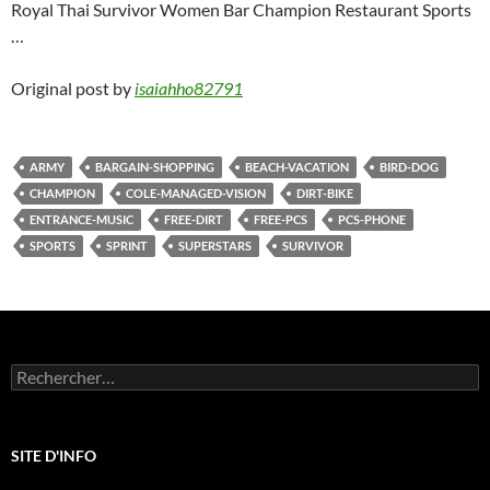
Royal Thai Survivor Women Bar Champion Restaurant Sports
…
Original post by
isaiahho82791
ARMY
BARGAIN-SHOPPING
BEACH-VACATION
BIRD-DOG
CHAMPION
COLE-MANAGED-VISION
DIRT-BIKE
ENTRANCE-MUSIC
FREE-DIRT
FREE-PCS
PCS-PHONE
SPORTS
SPRINT
SUPERSTARS
SURVIVOR
Rechercher :
SITE D'INFO