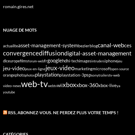
romain.gires.net
NUAGE DE MOTS
canal-web
asset-management-system
ces
bezier
blog
actualite
diffusion
convergence
digital-asset-management
google
fr
hd
dlc
europe
films
iphone
hi-tech
images
jeu
forum-web
intruders
jeux-video
jeu-video
microsoft
marketing
jeux-en-ligne
open-source
playstation
psp
orange
photo
playstation-3
sony
tv-web
photos
trailers
web-tv
xbox
xbox-360
wii
xbox-live
video-news
webtv
ya
youtube
RSS, ABONNEZ-VOUS. NE PERDEZ PLUS VOTRE TEMPS !
CATÉGORIES