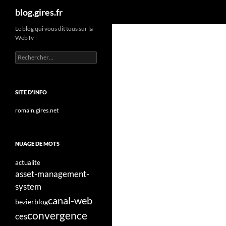
Recherche
blog.gires.fr
Aller
Le blog qui vous dit tous sur la
WebTv
au
contenu
Rechercher :
SITE D'INFO
romain.gires.net
NUAGE DE MOTS
actualite
asset-management-
system
canal-web
bezier
blog
convergence
ces