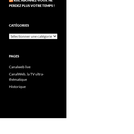
RSS, ABONNEZ-VOUS. NE
PERDEZ PLUS VOTRE TEMPS !
CATÉGORIES
Catégories
PAGES
Canalweb live
CanalWeb, la TV ultra-
thématique
Historique