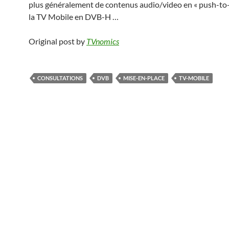
plus généralement de contenus audio/video en « push-to-
la TV Mobile en DVB-H …
Original post by
TVnomics
CONSULTATIONS
DVB
MISE-EN-PLACE
TV-MOBILE