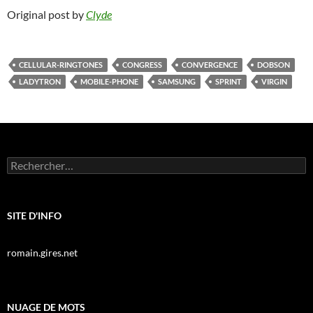
Original post by
Clyde
CELLULAR-RINGTONES
CONGRESS
CONVERGENCE
DOBSON
LADYTRON
MOBILE-PHONE
SAMSUNG
SPRINT
VIRGIN
Rechercher :
SITE D'INFO
romain.gires.net
NUAGE DE MOTS