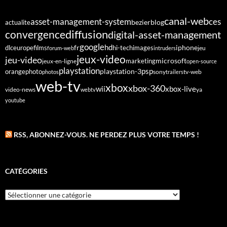
canal-web
asset-management-system
ces
bezier
blog
actualite
diffusion
convergence
digital-asset-management
google
fr
hd
dlc
europe
films
iphone
hi-tech
images
jeu
forum-web
intruders
jeux-video
jeu-video
microsoft
marketing
jeux-en-ligne
open-source
playstation
psp
orange
photo
playstation-3
sony
tv-web
photos
trailers
web-tv
xbox
xbox-360
wii
xbox-live
video-news
webtv
ya
youtube
RSS, ABONNEZ-VOUS. NE PERDEZ PLUS VOTRE TEMPS !
CATÉGORIES
Catégories