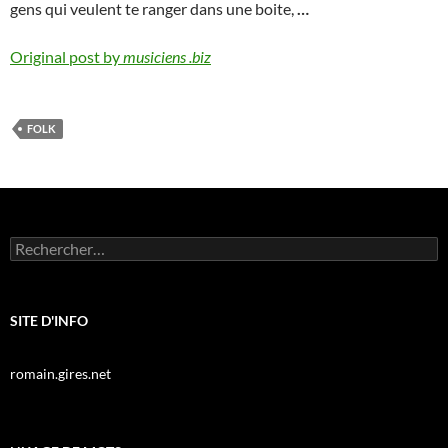
gens qui veulent te ranger dans une boite,
…
Original post by
musiciens .biz
FOLK
Rechercher :
SITE D'INFO
romain.gires.net