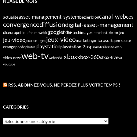
NUAGE DE MOTS
canal-web
asset-management-system
ces
bezier
blog
actualite
diffusion
convergence
digital-asset-management
google
fr
hd
dlc
europe
films
iphone
hi-tech
images
jeu
forum-web
intruders
jeux-video
jeu-video
microsoft
marketing
jeux-en-ligne
open-source
playstation
psp
orange
photo
playstation-3
sony
tv-web
photos
trailers
web-tv
xbox
xbox-360
wii
xbox-live
video-news
webtv
ya
youtube
RSS, ABONNEZ-VOUS. NE PERDEZ PLUS VOTRE TEMPS !
CATÉGORIES
Catégories