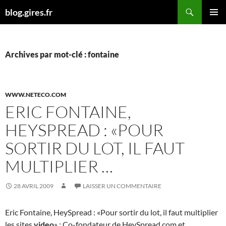
Aller
Recherche
blog.gires.fr
au
MENU
contenu
PRINCI
Archives par mot-clé : fontaine
WWW.NETECO.COM
ERIC FONTAINE,
HEYSPREAD : «POUR
SORTIR DU LOT, IL FAUT
MULTIPLIER …
28 AVRIL 2009
LAISSER UN COMMENTAIRE
Eric Fontaine, HeySpread : «Pour sortir du lot, il faut multiplier
les sites
video
» : Co-fondateur de HeySpread.com et