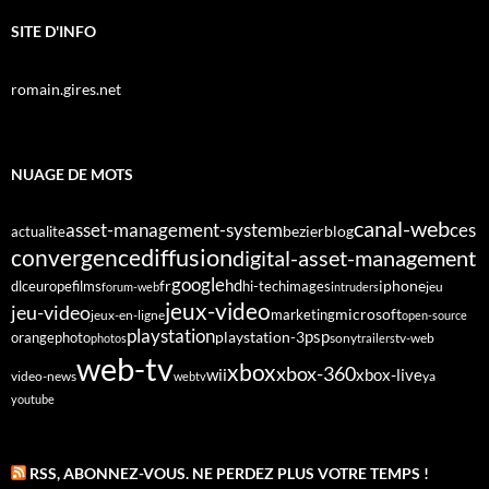
SITE D'INFO
romain.gires.net
NUAGE DE MOTS
canal-web
asset-management-system
ces
bezier
blog
actualite
diffusion
convergence
digital-asset-management
google
fr
hd
dlc
europe
films
iphone
hi-tech
images
jeu
forum-web
intruders
jeux-video
jeu-video
microsoft
marketing
jeux-en-ligne
open-source
playstation
psp
orange
photo
playstation-3
sony
tv-web
photos
trailers
web-tv
xbox
xbox-360
wii
xbox-live
video-news
webtv
ya
youtube
RSS, ABONNEZ-VOUS. NE PERDEZ PLUS VOTRE TEMPS !