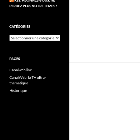
RSS, ABONNEZ-VOUS. NE
PERDEZ PLUS VOTRE TEMPS !
CATÉGORIES
Catégories
PAGES
Canalweb live
CanalWeb, la TV ultra-
thématique
Historique