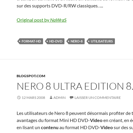
sur des supports DVD-R/RW classiques.
…
Original post by
NaWraS
FORMAT-HD
HD-DVD
NERO-8
UTILISATEURS
BLOGSPOT.COM
NERO 8 ULTRA EDITION 8.
12 MARS 2008
ADMIN
LAISSER UN COMMENTAIRE
Les utilisateurs de Nero 8 peuvent désormais profiter de 
avantages du format Mini HD DVD-
Video
en créant, en é
en lisant un
contenu
au format HD DVD-
Video
sur des s