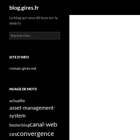
Recherche
blog.gires.fr
Aller
Le blog qui vous dit tous sur la
WebTv
au
contenu
Rechercher :
SITE D'INFO
romain.gires.net
NUAGE DE MOTS
actualite
asset-management-
system
canal-web
bezier
blog
convergence
ces