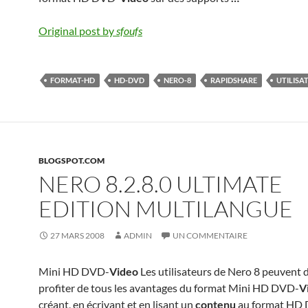
Original post by
sfoufs
FORMAT-HD
HD-DVD
NERO-8
RAPIDSHARE
UTILISA
BLOGSPOT.COM
NERO 8.2.8.0 ULTIMATE
EDITION MULTILANGUE
27 MARS 2008
ADMIN
UN COMMENTAIRE
Mini HD DVD-
Video
Les utilisateurs de Nero 8 peuvent
profiter de tous les avantages du format Mini HD DVD-
V
créant, en écrivant et en lisant un
contenu
au format HD