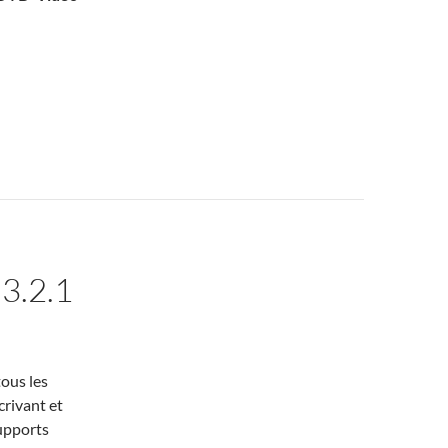
3.2.1
tous les
crivant et
upports