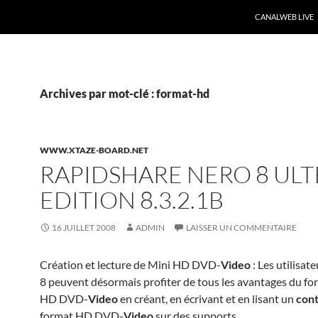
CANALWEB LIVE
Archives par mot-clé : format-hd
WWW.XTAZE-BOARD.NET
RAPIDSHARE NERO 8 ULT
EDITION 8.3.2.1B
16 JUILLET 2008
ADMIN
LAISSER UN COMMENTAIRE
Création et lecture de Mini HD DVD-
Video
: Les utilisat
8 peuvent désormais profiter de tous les avantages du fo
HD DVD-
Video
en créant, en écrivant et en lisant un
con
format HD DVD-
Video
sur des supports
…