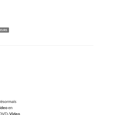
TEURS
 désormais
ideo
en
 DVD-
Video