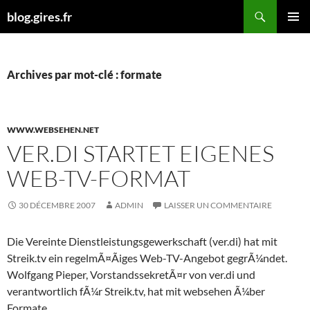
Aller
Recherche
blog.gires.fr
au
MENU
contenu
PRINCI
Archives par mot-clé : formate
WWW.WEBSEHEN.NET
VER.DI STARTET EIGENES
WEB-TV-FORMAT
30 DÉCEMBRE 2007
ADMIN
LAISSER UN COMMENTAIRE
Die Vereinte Dienstleistungsgewerkschaft (ver.di) hat mit
Streik.tv ein regelmÃ¤Ãiges Web-TV-Angebot gegrÃ¼ndet.
Wolfgang Pieper, VorstandssekretÃ¤r von ver.di und
verantwortlich fÃ¼r Streik.tv, hat mit websehen Ã¼ber
Formate, …