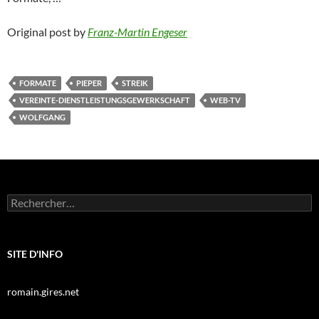
Original post by
Franz-Martin Engeser
FORMATE
PIEPER
STREIK
VEREINTE-DIENSTLEISTUNGSGEWERKSCHAFT
WEB-TV
WOLFGANG
Rechercher :
SITE D'INFO
romain.gires.net