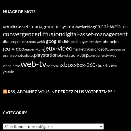
NUAGE DE MOTS
canal-web
asset-management-system
ces
bezier
blog
actualite
diffusion
convergence
digital-asset-management
google
fr
hd
dlc
europe
films
iphone
hi-tech
images
jeu
forum-web
intruders
jeux-video
jeu-video
microsoft
marketing
jeux-en-ligne
open-source
playstation
psp
orange
photo
playstation-3
sony
tv-web
photos
trailers
web-tv
xbox
xbox-360
wii
xbox-live
video-news
webtv
ya
youtube
RSS, ABONNEZ-VOUS. NE PERDEZ PLUS VOTRE TEMPS !
CATÉGORIES
Catégories