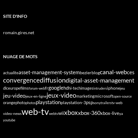
SITE D'INFO
romain.gires.net
NUAGE DE MOTS
canal-web
asset-management-system
ces
bezier
blog
actualite
diffusion
convergence
digital-asset-management
google
fr
hd
dlc
europe
films
iphone
hi-tech
images
jeu
forum-web
intruders
jeux-video
jeu-video
microsoft
marketing
jeux-en-ligne
open-source
playstation
psp
orange
photo
playstation-3
sony
tv-web
photos
trailers
web-tv
xbox
xbox-360
wii
xbox-live
video-news
webtv
ya
youtube