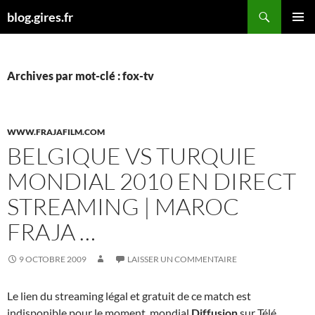
Aller
Recherche
blog.gires.fr
au
MENU
contenu
PRINCI
Archives par mot-clé : fox-tv
WWW.FRAJAFILM.COM
BELGIQUE VS TURQUIE
MONDIAL 2010 EN DIRECT
STREAMING | MAROC
FRAJA …
9 OCTOBRE 2009
LAISSER UN COMMENTAIRE
Le lien du streaming légal et gratuit de ce match est
indisponible pour le moment. mondial
Diffusion
sur Télé,