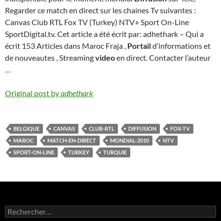
Regarder ce match en direct sur les chaines Tv suivantes :
Canvas Club RTL Fox TV (Turkey) NTV+ Sport On-Line
SportDigital.tv. Cet article a été écrit par: adhethark – Qui a
écrit 153 Articles dans Maroc Fraja ,
Portail
d’informations et
de nouveautes , Streaming
video
en direct. Contacter l’auteur
…
Original post by
adhethark
BELGIQUE
CANVAS
CLUB-RTL
DIFFUSION
FOX-TV
MAROC
MATCH-EN-DIRECT
MONDIAL-2010
NTV
SPORT-ON-LINE
TURKEY
TURQUIE
Rechercher :