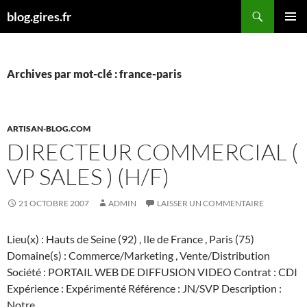
Aller
Recherche
blog.gires.fr
au
MENU
contenu
PRINCI
Archives par mot-clé : france-paris
ARTISAN-BLOG.COM
DIRECTEUR COMMERCIAL (
VP SALES ) (H/F)
21 OCTOBRE 2007
ADMIN
LAISSER UN COMMENTAIRE
Lieu(x) : Hauts de Seine (92) , Ile de France , Paris (75)
Domaine(s) : Commerce/Marketing , Vente/Distribution
Société : PORTAIL WEB DE DIFFUSION VIDEO Contrat : CDI
Expérience : Expérimenté Référence : JN/SVP Description :
Notre …