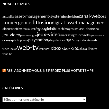
NUAGE DE MOTS
canal-web
asset-management-system
ces
bezier
blog
actualite
diffusion
convergence
digital-asset-management
google
fr
hd
dlc
europe
films
iphone
hi-tech
images
jeu
forum-web
intruders
jeux-video
jeu-video
microsoft
marketing
jeux-en-ligne
open-source
playstation
psp
orange
photo
playstation-3
sony
tv-web
photos
trailers
web-tv
xbox
xbox-360
wii
xbox-live
video-news
webtv
ya
youtube
RSS, ABONNEZ-VOUS. NE PERDEZ PLUS VOTRE TEMPS !
CATÉGORIES
Catégories