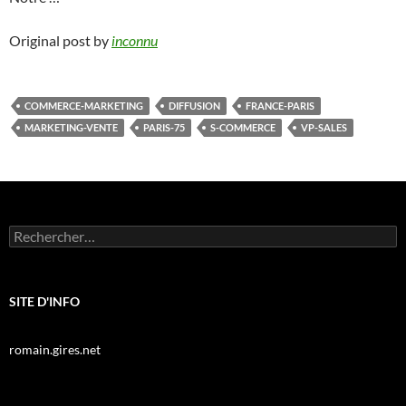
Original post by
inconnu
COMMERCE-MARKETING
DIFFUSION
FRANCE-PARIS
MARKETING-VENTE
PARIS-75
S-COMMERCE
VP-SALES
Rechercher :
SITE D'INFO
romain.gires.net