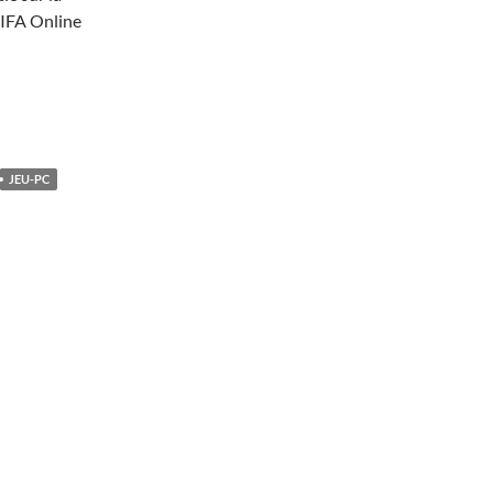
FIFA Online
JEU-PC