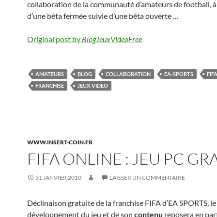
collaboration de la communauté d’amateurs de football, à 
d’une bêta fermée suivie d’une bêta ouverte …
Original post by
BlogJeuxVideoFree
AMATEURS
BLOG
COLLABORATION
EA-SPORTS
FIF
FRANCHISE
JEUX-VIDEO
WWW.INSERT-COIN.FR
FIFA ONLINE : JEU PC GR
31 JANVIER 2010
LAISSER UN COMMENTAIRE
Déclinaison gratuite de la franchise FIFA d’EA SPORTS, le
développement du jeu et de son
contenu
reposera en part