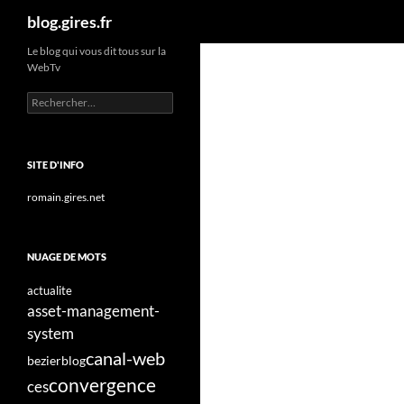
Recherche
blog.gires.fr
Aller
Le blog qui vous dit tous sur la
WebTv
au
contenu
Rechercher :
SITE D'INFO
romain.gires.net
NUAGE DE MOTS
actualite
asset-management-
system
canal-web
bezier
blog
convergence
ces