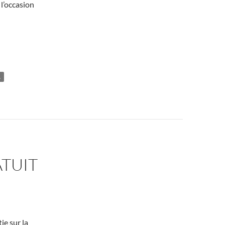
l’occasion
A
ATUIT
ie sur la