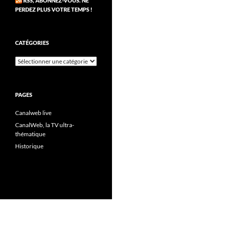
RSS, ABONNEZ-VOUS. NE
PERDEZ PLUS VOTRE TEMPS !
CATÉGORIES
Catégories
PAGES
Canalweb live
CanalWeb, la TV ultra-
thématique
Historique