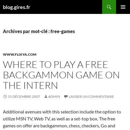
Aller
Recherche
blog.gires.fr
au
MENU
contenu
PRINCI
Archives par mot-clé : free-games
WWW.FLIXYA.COM
WHERE TO PLAY A FREE
BACKGAMMON GAME ON
THE INTERN
31 DÉCEMBRE 2007
ADMIN
LAISSER UN COMMENTAIRE
Additional avenues with this selection include the option to
utilize MSN TV, Web TV, as well as a set-top box. The free
games on offer are backgammon, chess, checkers, Go and