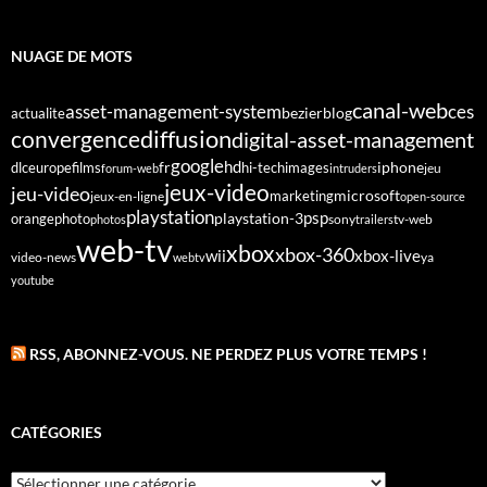
NUAGE DE MOTS
canal-web
asset-management-system
ces
bezier
blog
actualite
diffusion
convergence
digital-asset-management
google
fr
hd
dlc
europe
films
iphone
hi-tech
images
jeu
forum-web
intruders
jeux-video
jeu-video
microsoft
marketing
jeux-en-ligne
open-source
playstation
psp
orange
photo
playstation-3
sony
tv-web
photos
trailers
web-tv
xbox
xbox-360
wii
xbox-live
video-news
webtv
ya
youtube
RSS, ABONNEZ-VOUS. NE PERDEZ PLUS VOTRE TEMPS !
CATÉGORIES
Catégories