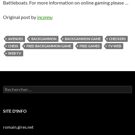
Battleboats. For more information on online gaming please …
Original post by
inconnu
AVENUES
BACKGAMMON
BACKGAMMON-GAME
CHECKERS
CHESS
FREE-BACKGAMMON-GAME
FREE-GAMES
TV-WEB
WEB-TV
Rechercher :
SITE D'INFO
romain.gires.net