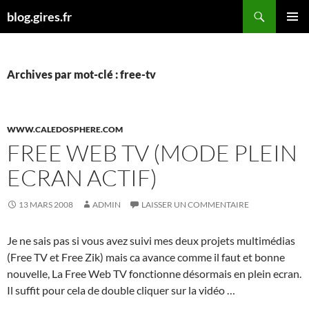
Aller
Recherche
blog.gires.fr
au
MENU
contenu
PRINCI
Archives par mot-clé : free-tv
WWW.CALEDOSPHERE.COM
FREE WEB TV (MODE PLEIN
ECRAN ACTIF)
13 MARS 2008
ADMIN
LAISSER UN COMMENTAIRE
Je ne sais pas si vous avez suivi mes deux projets multimédias
(Free TV et Free Zik) mais ca avance comme il faut et bonne
nouvelle, La Free Web TV fonctionne désormais en plein ecran.
Il suffit pour cela de double cliquer sur la vidéo …