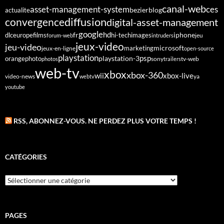
canal-web
asset-management-system
ces
bezier
blog
actualite
diffusion
convergence
digital-asset-management
google
fr
hd
dlc
europe
films
iphone
hi-tech
images
jeu
forum-web
intruders
jeux-video
jeu-video
microsoft
marketing
jeux-en-ligne
open-source
playstation
psp
orange
photo
playstation-3
sony
tv-web
photos
trailers
web-tv
xbox
xbox-360
wii
xbox-live
video-news
webtv
ya
youtube
RSS, ABONNEZ-VOUS. NE PERDEZ PLUS VOTRE TEMPS !
CATÉGORIES
Catégories
PAGES