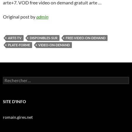
arte+7. VOD free video on demand gratuit arte …
Original post by
admin
ARTE-TV
DISPONIBLES-SUR
FREE-VIDEO-ON-DEMAND
PLATE-FORME
VIDEO-ON-DEMAND
Rechercher :
SITE D'INFO
romain.gires.net