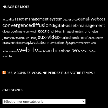
NUAGE DE MOTS
canal-web
asset-management-system
ces
bezier
blog
actualite
diffusion
convergence
digital-asset-management
google
fr
hd
dlc
europe
films
iphone
hi-tech
images
jeu
forum-web
intruders
jeux-video
jeu-video
microsoft
marketing
jeux-en-ligne
open-source
playstation
psp
orange
photo
playstation-3
sony
tv-web
photos
trailers
web-tv
xbox
xbox-360
wii
xbox-live
video-news
webtv
ya
youtube
RSS, ABONNEZ-VOUS. NE PERDEZ PLUS VOTRE TEMPS !
CATÉGORIES
Catégories