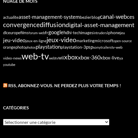
NUAGE DE MOTS
canal-web
asset-management-system
ces
bezier
blog
actualite
diffusion
convergence
digital-asset-management
google
fr
hd
dlc
europe
films
iphone
hi-tech
images
jeu
forum-web
intruders
jeux-video
jeu-video
microsoft
marketing
jeux-en-ligne
open-source
playstation
psp
orange
photo
playstation-3
sony
tv-web
photos
trailers
web-tv
xbox
xbox-360
wii
xbox-live
video-news
webtv
ya
youtube
RSS, ABONNEZ-VOUS. NE PERDEZ PLUS VOTRE TEMPS !
CATÉGORIES
Catégories