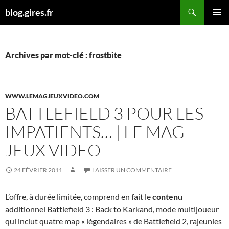
Aller
Recherche
blog.gires.fr
au
MENU
contenu
PRINCI
Archives par mot-clé : frostbite
WWW.LEMAGJEUXVIDEO.COM
BATTLEFIELD 3 POUR LES
IMPATIENTS… | LE MAG
JEUX VIDEO
24 FÉVRIER 2011
LAISSER UN COMMENTAIRE
L’offre, à durée limitée, comprend en fait le
contenu
additionnel Battlefield 3 : Back to Karkand, mode multijoueur
qui inclut quatre map « légendaires » de Battlefield 2, rajeunies