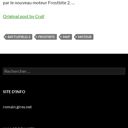
par le nouveau moteur Frostbite 2. …
Original post by
Crall
BATTLEFIELD-2
FROSTBITE
MAP
MOTEUR
Rechercher :
SITE D'INFO
romain.gires.net