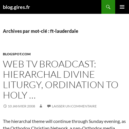
Aller
Recherche
blog.gires.fr
au
MENU
contenu
PRINCI
Archives par mot-clé : ft-lauderdale
BLOGSPOT.COM
WEB TV BROADCAST:
HIERARCHAL DIVINE
LITURGY, ORDINATION TO
HOLY …
10 JANVIER 2008
LAISSER UN COMMENTAIRE
The hierarchal theme will continue through Sunday evening, as
the Orthodox Christian Network, a pan-Orthodox media