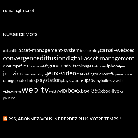
romain.gires.net
NUAGE DE MOTS
canal-web
asset-management-system
ces
bezier
blog
actualite
diffusion
convergence
digital-asset-management
google
fr
hd
dlc
europe
films
iphone
hi-tech
images
jeu
forum-web
intruders
jeux-video
jeu-video
microsoft
marketing
jeux-en-ligne
open-source
playstation
psp
orange
photo
playstation-3
sony
tv-web
photos
trailers
web-tv
xbox
xbox-360
wii
xbox-live
video-news
webtv
ya
youtube
RSS, ABONNEZ-VOUS. NE PERDEZ PLUS VOTRE TEMPS !