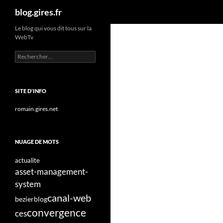
Recherche
blog.gires.fr
Aller
Le blog qui vous dit tous sur la
WebTv
au
contenu
Rechercher :
SITE D'INFO
romain.gires.net
NUAGE DE MOTS
actualite
asset-management-
system
canal-web
bezier
blog
convergence
ces