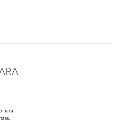
PARA
‘ para
nzas.