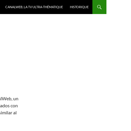
CANALWEB, LA TV ULTRA-THÉMATIQUE
HISTORIQUE
alWeb, un
nados con
imilar al