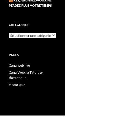
RSS, ABONNEZ-VOUS. NE
PERDEZ PLUS VOTRE TEMPS !
CATÉGORIES
Catégories
PAGES
Canalweb live
CanalWeb, la TV ultra-
thématique
Historique