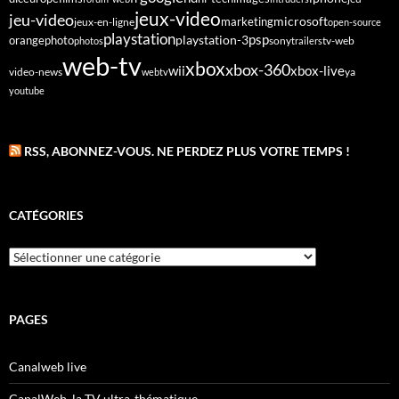
jeux-video
jeu-video
microsoft
marketing
jeux-en-ligne
open-source
playstation
psp
orange
photo
playstation-3
sony
tv-web
photos
trailers
web-tv
xbox
xbox-360
wii
xbox-live
video-news
webtv
ya
youtube
RSS, ABONNEZ-VOUS. NE PERDEZ PLUS VOTRE TEMPS !
CATÉGORIES
Catégories
PAGES
Canalweb live
CanalWeb, la TV ultra-thématique