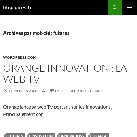
Aller
Recherche
blog.gires.fr
au
MENU
contenu
PRINCI
Archives par mot-clé : futures
WORDPRESS.COM
ORANGE INNOVATION : LA
WEB TV
11 JANVIER 2008
LAISSER UN COMMENTAIRE
Orange lance sa web TV portant sur les innovations.
Principalement con
FUTURES
INNOVATION
INNOVATIONS
ORANGE