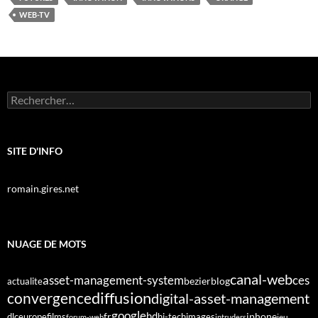
WEB-TV
Rechercher :
SITE D'INFO
romain.gires.net
NUAGE DE MOTS
canal-web
asset-management-system
ces
bezier
blog
actualite
diffusion
convergence
digital-asset-management
google
fr
hd
dlc
europe
films
iphone
hi-tech
images
jeu
forum-web
intruders