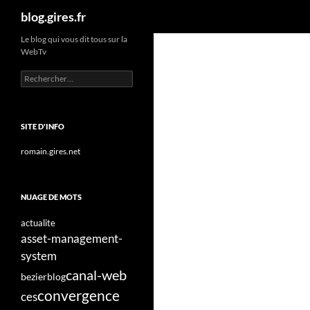
Recherche
blog.gires.fr
Aller
Le blog qui vous dit tous sur la
WebTv
au
contenu
Rechercher :
SITE D'INFO
romain.gires.net
NUAGE DE MOTS
actualite
asset-management-
system
canal-web
bezier
blog
convergence
ces