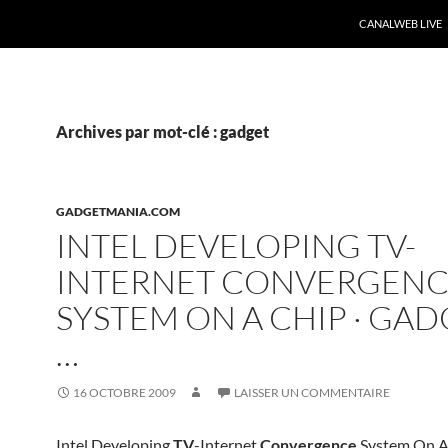
CANALWEB LIVE
Archives par mot-clé : gadget
GADGETMANIA.COM
INTEL DEVELOPING TV-
INTERNET CONVERGEN
SYSTEM ON A CHIP · GA
…
16 OCTOBRE 2009
LAISSER UN COMMENTAIRE
Intel Developing
TV
-Internet
Convergence
System On A 