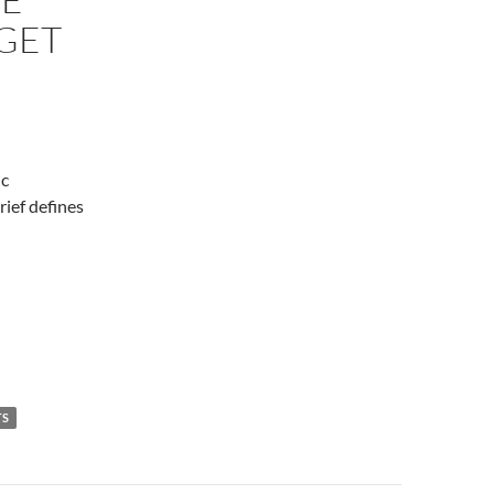
DGET
ic
ief defines
TS