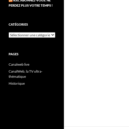
RSS, ABONNEZ-VOUS. NE
PERDEZ PLUS VOTRE TEMPS !
CATÉGORIES
Catégories
PAGES
Canalweb live
CanalWeb, la TV ultra-
thématique
Historique