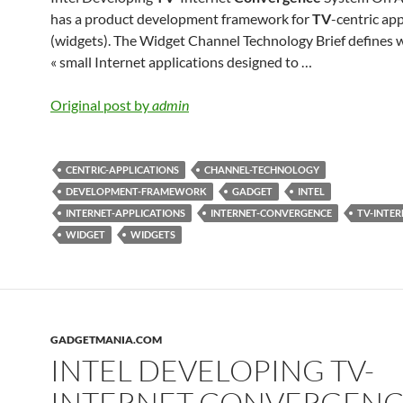
has a product development framework for
TV
-centric app
(widgets). The Widget Channel Technology Brief defines w
« small Internet applications designed to …
Original post by
admin
CENTRIC-APPLICATIONS
CHANNEL-TECHNOLOGY
DEVELOPMENT-FRAMEWORK
GADGET
INTEL
INTERNET-APPLICATIONS
INTERNET-CONVERGENCE
TV-INTER
WIDGET
WIDGETS
GADGETMANIA.COM
INTEL DEVELOPING TV-
INTERNET CONVERGEN