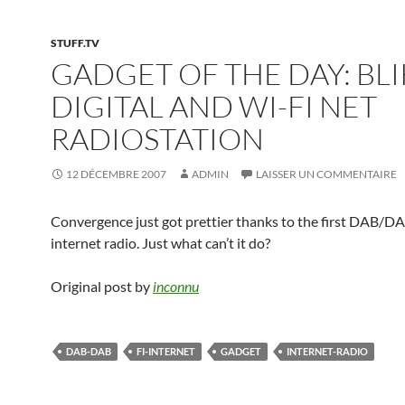
STUFF.TV
GADGET OF THE DAY: BLI
DIGITAL AND WI-FI NET
RADIOSTATION
12 DÉCEMBRE 2007
ADMIN
LAISSER UN COMMENTAIRE
Convergence just got prettier thanks to the first DAB/D
internet radio. Just what can’t it do?
Original post by
inconnu
DAB-DAB
FI-INTERNET
GADGET
INTERNET-RADIO