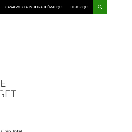
CANALWEB, LA TV ULTRA-THÉMATIQUE
HISTORIQUE
CE
DGET
Chip. Intel