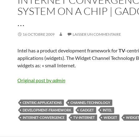
SYSTEM ON A CHIP | GA
…
16 OCTOBRE 2009
LAISSER UN COMMENTAIRE
Intel has a product development framework for
TV
-centr
applications (widgets). The Widget Channel Technology Br
widgets as: « small Internet.
Original post by
admin
CENTRIC-APPLICATIONS
CHANNEL-TECHNOLOGY
DEVELOPMENT-FRAMEWORK
GADGET
INTEL
INTERNET-CONVERGENCE
TV-INTERNET
WIDGET
WIDGE