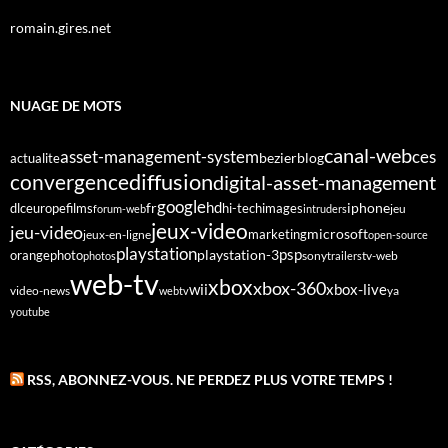
romain.gires.net
NUAGE DE MOTS
canal-web
asset-management-system
ces
bezier
blog
actualite
diffusion
convergence
digital-asset-management
google
fr
hd
dlc
europe
films
iphone
hi-tech
images
jeu
forum-web
intruders
jeux-video
jeu-video
microsoft
marketing
jeux-en-ligne
open-source
playstation
psp
orange
photo
playstation-3
sony
tv-web
photos
trailers
web-tv
xbox
xbox-360
wii
xbox-live
video-news
webtv
ya
youtube
RSS, ABONNEZ-VOUS. NE PERDEZ PLUS VOTRE TEMPS !