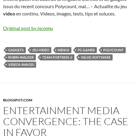
issus du recent concours Polycount, mai… – Actualite du jeu
video
en continu. Videos, images, tests, tips et soluces.
Original post by
inconnu
GADGETS
JEU-VIDEO
MENUS
PC-GAMER
POLYCOUNT
ROBIN-WALKER
TEAM-FORTRESS-2
VALVE-SOFTWARE
VIDEOS-IMAGES
BLOGSPOT.COM
ENTERTAINMENT MEDIA
CONVERGENCE: THE CASE
IN FAVOR