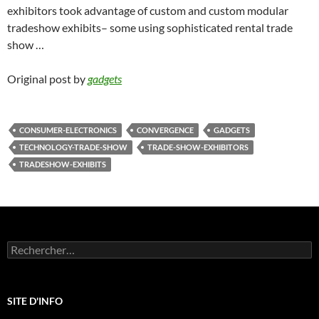
exhibitors took advantage of custom and custom modular
tradeshow exhibits– some using sophisticated rental trade
show …
Original post by
gadgets
CONSUMER-ELECTRONICS
CONVERGENCE
GADGETS
TECHNOLOGY-TRADE-SHOW
TRADE-SHOW-EXHIBITORS
TRADESHOW-EXHIBITS
Rechercher :
SITE D'INFO