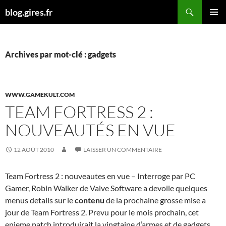
Aller
Recherche
blog.gires.fr
au
MENU
contenu
PRINCI
Archives par mot-clé : gadgets
WWW.GAMEKULT.COM
TEAM FORTRESS 2 :
NOUVEAUTÉS EN VUE
12 AOÛT 2010
LAISSER UN COMMENTAIRE
Team Fortress 2 : nouveautes en vue – Interroge par PC
Gamer, Robin Walker de Valve Software a devoile quelques
menus details sur le
contenu
de la prochaine grosse mise a
jour de Team Fortress 2. Prevu pour le mois prochain, cet
enieme patch introduirait la vingtaine d’armes et de gadgets