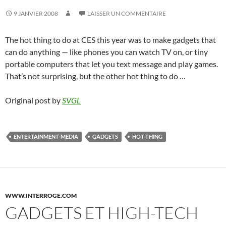
9 JANVIER 2008
LAISSER UN COMMENTAIRE
The hot thing to do at CES this year was to make gadgets that
can do anything — like phones you can watch TV on, or tiny
portable computers that let you text message and play games.
That’s not surprising, but the other hot thing to do …
Original post by
SVGL
ENTERTAINMENT-MEDIA
GADGETS
HOT-THING
WWW.INTERROGE.COM
GADGETS ET HIGH-TECH