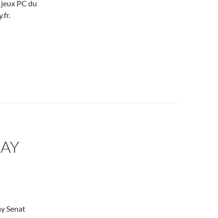
s jeux PC du
.fr.
DAY
ay Senat