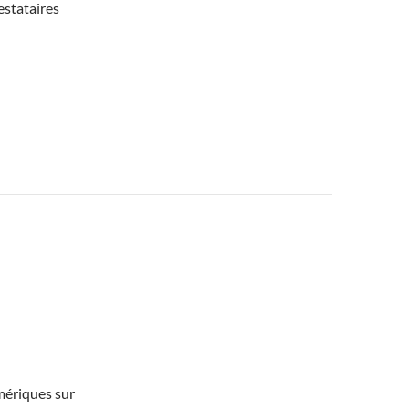
estataires
mériques sur