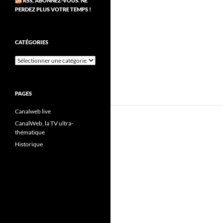
RSS, ABONNEZ-VOUS. NE
PERDEZ PLUS VOTRE TEMPS !
CATÉGORIES
Catégories
PAGES
Canalweb live
CanalWeb, la TV ultra-
thématique
Historique