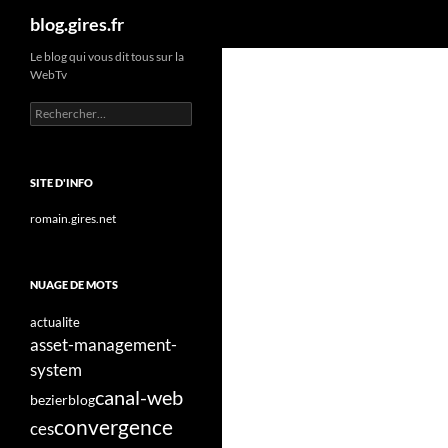
Recherche
blog.gires.fr
Aller
Le blog qui vous dit tous sur la
WebTv
au
contenu
Rechercher :
SITE D'INFO
romain.gires.net
NUAGE DE MOTS
actualite
asset-management-
system
canal-web
bezier
blog
convergence
ces