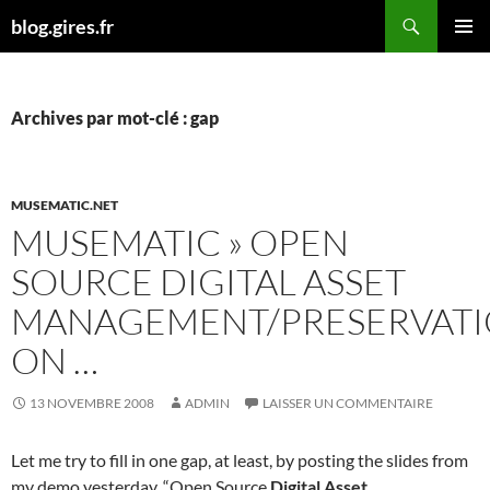
Aller
Recherche
blog.gires.fr
au
MENU
contenu
PRINCI
Archives par mot-clé : gap
MUSEMATIC.NET
MUSEMATIC » OPEN
SOURCE DIGITAL ASSET
MANAGEMENT/PRESERVAT
ON …
13 NOVEMBRE 2008
ADMIN
LAISSER UN COMMENTAIRE
Let me try to fill in one gap, at least, by posting the slides from
my demo yesterday, “Open Source
Digital Asset