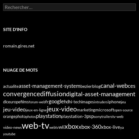
Rechercher :
SITE D'INFO
romain.gires.net
NUAGE DE MOTS
canal-web
asset-management-system
ces
bezier
blog
actualite
diffusion
convergence
digital-asset-management
google
fr
hd
dlc
europe
films
iphone
hi-tech
images
jeu
forum-web
intruders
jeux-video
jeu-video
microsoft
marketing
jeux-en-ligne
open-source
playstation
psp
orange
photo
playstation-3
sony
tv-web
photos
trailers
web-tv
xbox
xbox-360
wii
xbox-live
video-news
webtv
ya
youtube