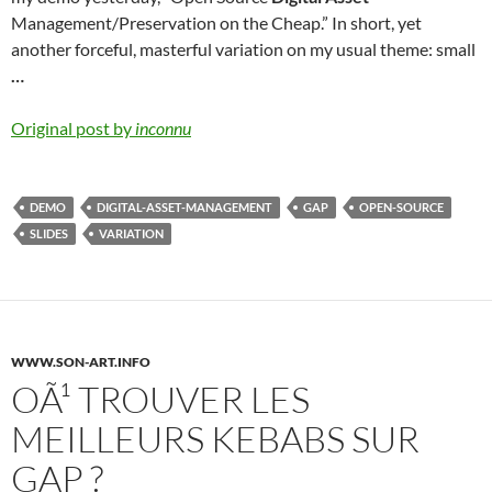
Management/Preservation on the Cheap.” In short, yet
another forceful, masterful variation on my usual theme: small
…
Original post by
inconnu
DEMO
DIGITAL-ASSET-MANAGEMENT
GAP
OPEN-SOURCE
SLIDES
VARIATION
WWW.SON-ART.INFO
OÃ¹ TROUVER LES
MEILLEURS KEBABS SUR
GAP ?