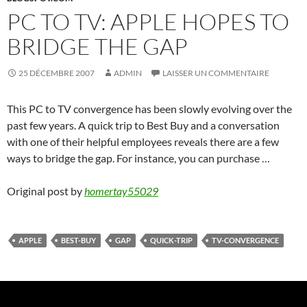
PC TO TV: APPLE HOPES TO
BRIDGE THE GAP
25 DÉCEMBRE 2007
ADMIN
LAISSER UN COMMENTAIRE
This PC to TV convergence has been slowly evolving over the
past few years. A quick trip to Best Buy and a conversation
with one of their helpful employees reveals there are a few
ways to bridge the gap. For instance, you can purchase …
Original post by
homertay55029
APPLE
BEST-BUY
GAP
QUICK-TRIP
TV-CONVERGENCE