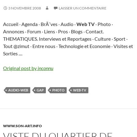
3 NOVEMBRE 2008
LAISSER UN COMMENTAIRE
Accueil · Agenda · BrÃ¨ves · Audio ·
Web TV
· Photo ·
Annonces · Forum · Liens · Pros · Blogs · Contact.
THEMATIQUES. Interviews et Reportages · Culture · Sport ·
Tout @zimut · Entre nous · Technologie et Economie · Visites et
Sorties
…
Original post by
inconnu
AUDIO-WEB
GAP
PHOTO
WEB-TV
WWW.SON-ART.INFO
VISTE DU QUARTIER DE