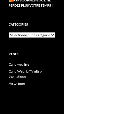
RSS, ABONNEZ-VOUS. NE
PERDEZ PLUS VOTRE TEMPS !
CATÉGORIES
Catégories
PAGES
Canalweb live
CanalWeb, la TV ultra-
thématique
Historique