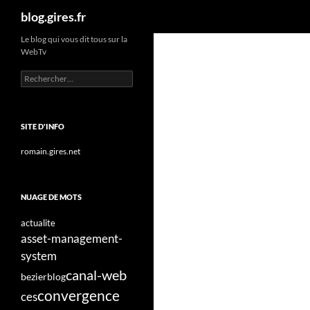
Recherche
blog.gires.fr
Aller
Le blog qui vous dit tous sur la
WebTv
au
contenu
Rechercher :
SITE D'INFO
romain.gires.net
NUAGE DE MOTS
actualite
asset-management-
system
canal-web
bezier
blog
convergence
ces