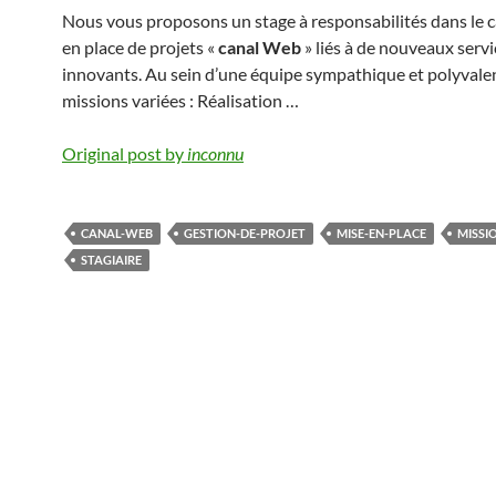
Nous vous proposons un stage à responsabilités dans le c
en place de projets «
canal Web
» liés à de nouveaux servi
innovants. Au sein d’une équipe sympathique et polyvale
missions variées : Réalisation …
Original post by
inconnu
CANAL-WEB
GESTION-DE-PROJET
MISE-EN-PLACE
MISSI
STAGIAIRE