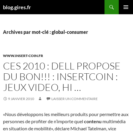
Aller
Recherche
blog.gires.fr
au
MENU
contenu
PRINCI
Archives par mot-clé : global-consumer
WWW.INSERT-COIN.FR
CES 2010 : DELL PROPOSE
DU BON!!! : INSERTCOIN :
JEUX VIDEO, HI …
9 JANVIER 2010
LAISSER UN COMMENTAIRE
«Nous développons les meilleurs produits pour permettre aux
personnes de profiter de n’importe quel
contenu
multimédia
en situation de mobilité», déclare Michael Tatelman, vice