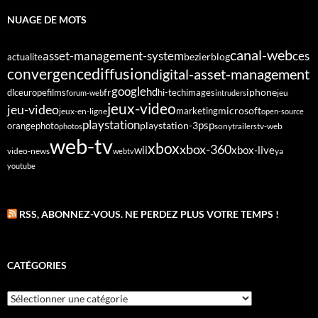
NUAGE DE MOTS
canal-web
asset-management-system
ces
bezier
blog
actualite
diffusion
convergence
digital-asset-management
google
fr
hd
dlc
europe
films
iphone
hi-tech
images
jeu
forum-web
intruders
jeux-video
jeu-video
microsoft
marketing
jeux-en-ligne
open-source
playstation
psp
orange
photo
playstation-3
sony
tv-web
photos
trailers
web-tv
xbox
xbox-360
wii
xbox-live
video-news
webtv
ya
youtube
RSS, ABONNEZ-VOUS. NE PERDEZ PLUS VOTRE TEMPS !
CATÉGORIES
Catégories