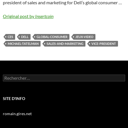
president of sales and marketing for Dell’s global consumer …
Original post by
Insertcoin
CES
DELL
GLOBAL-CONSUMER
JEUX-VIDEO
MICHAEL-TATELMAN
SALES-AND-MARKETING
VICE-PRESIDENT
Rechercher :
SITE D'INFO
romain.gires.net